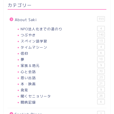
カテゴリー
353
About Saki
NPO法人化までの道のり
4
つぶやき
148
スペイン語学習
13
タイムマシーン
4
信仰
6
夢
18
家族＆地元
9
心と会話
70
思い出話
23
本・映画
21
発見
9
聞くセニョリータ
26
闘病記録
6
1