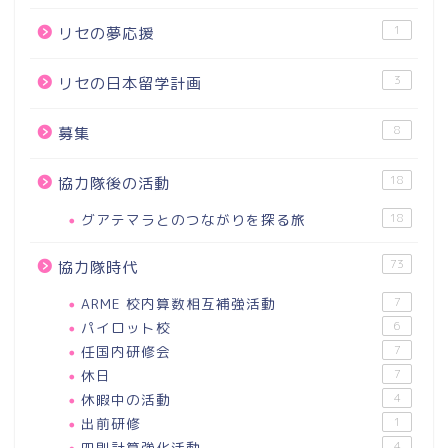
1
リセの夢応援
3
リセの日本留学計画
8
募集
18
協力隊後の活動
グアテマラとのつながりを探る旅
18
73
協力隊時代
ARME 校内算数相互補強活動
7
パイロット校
6
任国内研修会
7
休日
7
休暇中の活動
4
出前研修
1
四則計算強化活動
4