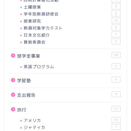
土曜授業
3
学年別教員研修会
6
授業研究
10
教員対象学力テスト
6
日本文化紹介
7
算数委員会
5
59
奨学金事業
英語プログラム
5
4
学習塾
4
支出報告
27
旅行
アメリカ
10
ジャマイカ
7