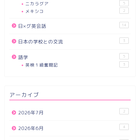
ニカラグア
5
メキシコ
2
14
日×グ英会話
3
日本の学校との交流
5
語学
英検１級奮闘記
3
アーカイブ
2
2026年7月
4
2026年6月