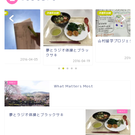
前訓練
派遣前訓練
派遣前訓練
山村留学プロジェク
夢とラジオ体操とブラッ
クサキ
2016-0
2016-04-05
2016-04-19
What Matters Most
夢とラジオ体操とブラックサキ