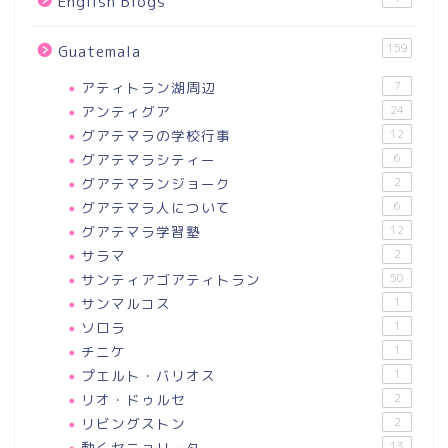
English Blogs
159
Guatemala
アティトラン湖周辺
7
アンティグア
24
グアテマラの学校行事
12
グアテマラシティー
6
グアテマランジョーク
2
グアテマラ人について
6
グアテマラ学習塾
12
サラマ
2
サンティアゴアティトラン
50
サンマルコス
1
ソロラ
1
チニケ
1
プエルト・バリオス
1
リオ・ドゥルセ
2
リビングストン
2
動くセニョリータ
13