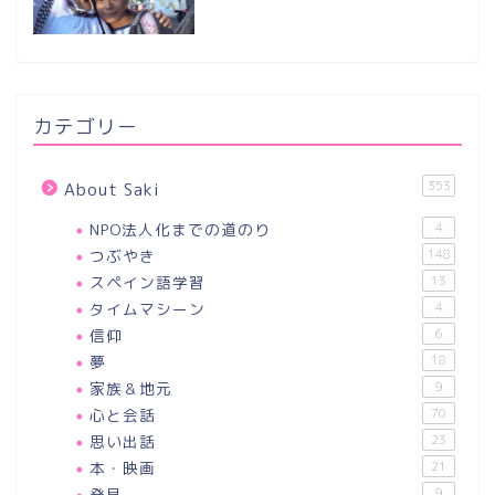
カテゴリー
353
About Saki
NPO法人化までの道のり
4
つぶやき
148
スペイン語学習
13
タイムマシーン
4
信仰
6
夢
18
家族＆地元
9
心と会話
70
思い出話
23
本・映画
21
発見
9