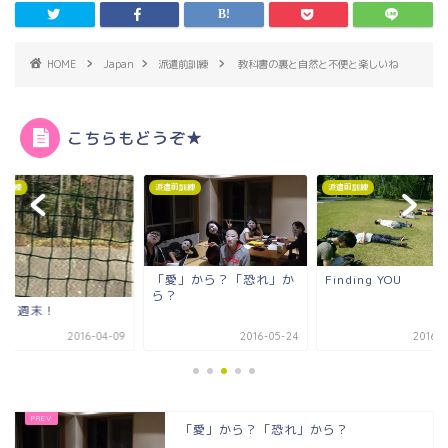
HOME
Japan
派遣前訓練
教科書の裏と自然と不便と楽しいね
こちらもどうぞ★
前訓練
派遣前訓練
派遣前訓練
愛」から？「恐れ」か
Finding YOU
こんな先生はいかが
？
2016-05-24
2016-05-20
2016-0
「愛」から？「恐れ」から？