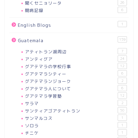
聞くセニョリータ
26
闘病記録
6
1
English Blogs
159
Guatemala
アティトラン湖周辺
7
アンティグア
24
グアテマラの学校行事
12
グアテマラシティー
6
グアテマランジョーク
2
グアテマラ人について
6
グアテマラ学習塾
12
サラマ
2
サンティアゴアティトラン
50
サンマルコス
1
ソロラ
1
チニケ
1