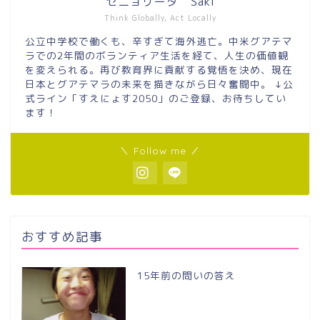
セニョリータ Saki
Think Globally, Act Locally
公立中学校で働くも、辛すぎて海外逃亡。中米グアテマ
ラでの2年間のボランティア生活を経て、人生の価値観
を変えられる。再び教育界に貢献する覚悟を決め、現在
日本とグアテマラの未来を描きながら日々奮闘中。 ↓公
式ライン「すえにょす2050」のご登録、お待ちしてい
ます！
＼ Follow me ／
おすすめ記事
15年前の問いの答え