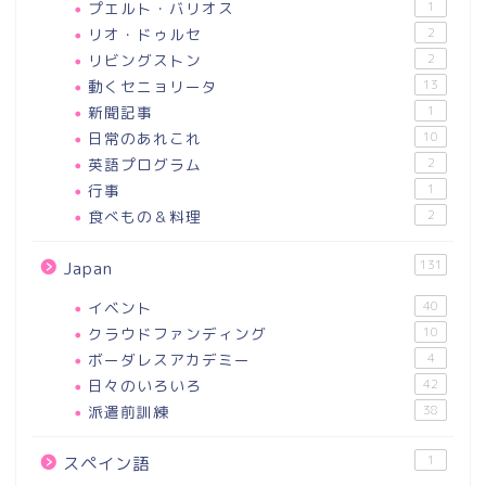
プエルト・バリオス
1
リオ・ドゥルセ
2
リビングストン
2
動くセニョリータ
13
新聞記事
1
日常のあれこれ
10
英語プログラム
2
行事
1
食べもの＆料理
2
131
Japan
イベント
40
クラウドファンディング
10
ボーダレスアカデミー
4
日々のいろいろ
42
派遣前訓練
38
1
スペイン語