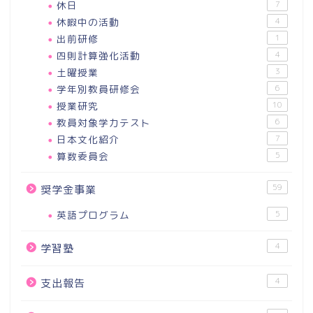
休日
7
休暇中の活動
4
出前研修
1
四則計算強化活動
4
土曜授業
3
学年別教員研修会
6
授業研究
10
教員対象学力テスト
6
日本文化紹介
7
算数委員会
5
59
奨学金事業
英語プログラム
5
4
学習塾
4
支出報告