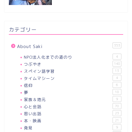
カテゴリー
353
About Saki
NPO法人化までの道のり
4
つぶやき
148
スペイン語学習
13
タイムマシーン
4
信仰
6
夢
18
家族＆地元
9
心と会話
70
思い出話
23
本・映画
21
発見
9