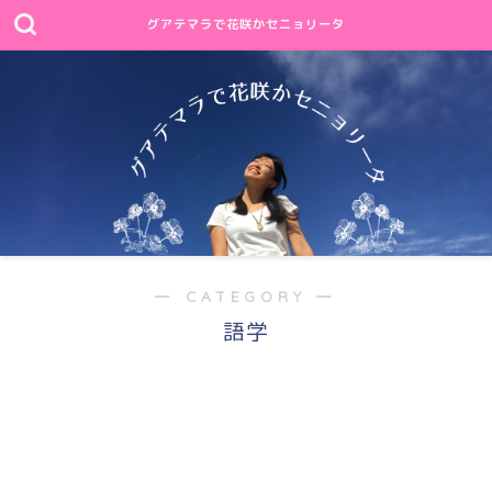
グアテマラで花咲かセニョリータ
― CATEGORY ―
語学