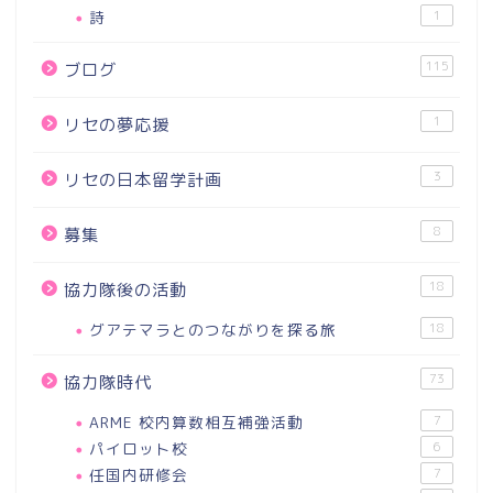
詩
1
115
ブログ
1
リセの夢応援
3
リセの日本留学計画
8
募集
18
協力隊後の活動
グアテマラとのつながりを探る旅
18
73
協力隊時代
ARME 校内算数相互補強活動
7
パイロット校
6
任国内研修会
7