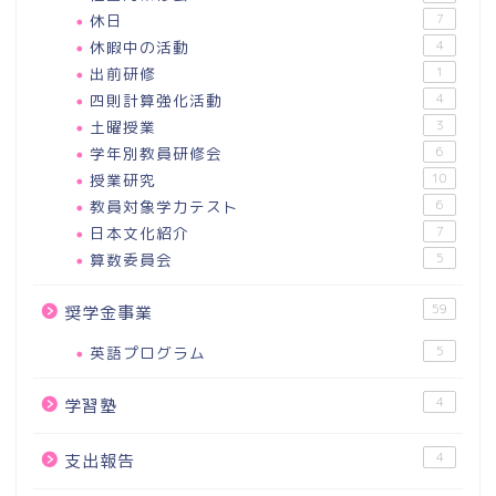
休日
7
休暇中の活動
4
出前研修
1
四則計算強化活動
4
土曜授業
3
学年別教員研修会
6
授業研究
10
教員対象学力テスト
6
日本文化紹介
7
算数委員会
5
59
奨学金事業
英語プログラム
5
4
学習塾
4
支出報告