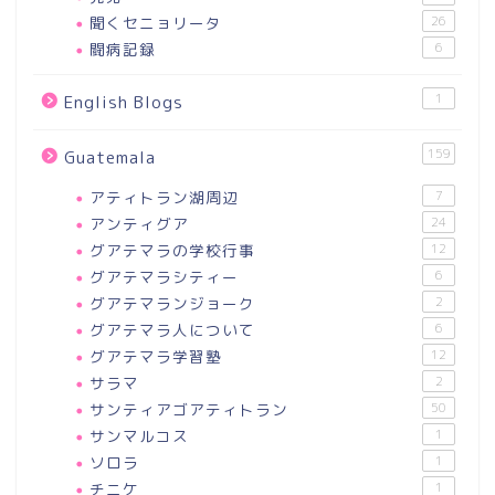
聞くセニョリータ
26
闘病記録
6
1
English Blogs
159
Guatemala
アティトラン湖周辺
7
アンティグア
24
グアテマラの学校行事
12
グアテマラシティー
6
グアテマランジョーク
2
グアテマラ人について
6
グアテマラ学習塾
12
サラマ
2
サンティアゴアティトラン
50
サンマルコス
1
ソロラ
1
チニケ
1