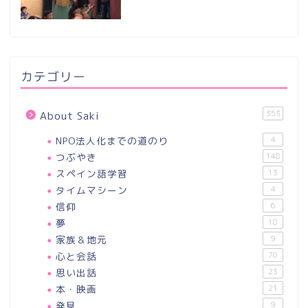
カテゴリー
353
About Saki
NPO法人化までの道のり
4
つぶやき
148
スペイン語学習
13
タイムマシーン
4
信仰
6
夢
18
家族＆地元
9
心と会話
70
思い出話
23
本・映画
21
発見
9