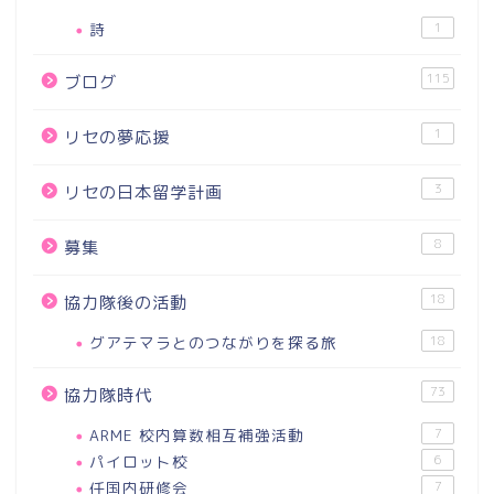
詩
1
115
ブログ
1
リセの夢応援
3
リセの日本留学計画
8
募集
18
協力隊後の活動
グアテマラとのつながりを探る旅
18
73
協力隊時代
ARME 校内算数相互補強活動
7
パイロット校
6
任国内研修会
7