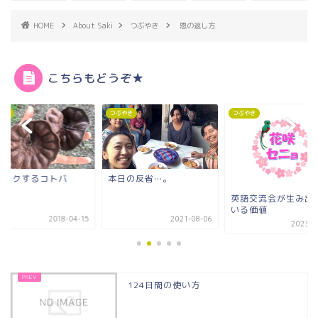
HOME
About Saki
つぶやき
恩の返し方
こちらもどうぞ★
やき
つぶやき
つぶやき
パークするコトバ
本日の反省…。
英語交流会が生み出
いる価値
2018-04-15
2021-08-06
2023-0
124日間の使い方