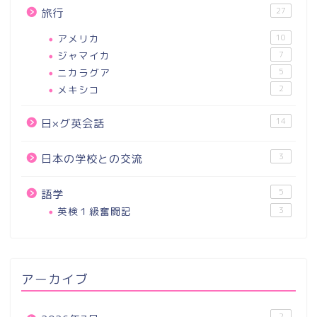
27
旅行
アメリカ
10
ジャマイカ
7
ニカラグア
5
メキシコ
2
14
日×グ英会話
3
日本の学校との交流
5
語学
英検１級奮闘記
3
アーカイブ
2