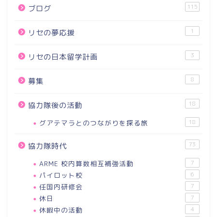
115
ブログ
1
リセの夢応援
3
リセの日本留学計画
8
募集
18
協力隊後の活動
グアテマラとのつながりを探る旅
18
73
協力隊時代
ARME 校内算数相互補強活動
7
パイロット校
6
任国内研修会
7
休日
7
休暇中の活動
4