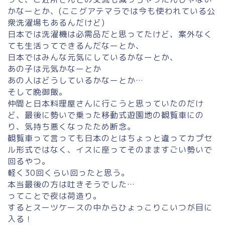
かなーとか、(ここグアテマラでは今も使われている公
衆洗濯場もあるんだけど)
日本では洗濯機は必需品だと思ってたけど、案外なく
ても生活ってできるんだなーとか、
日本ではみんな元気にしているかなーとか、
あの子は元気かなーとか
あの人はどうしているかなーとか…
そして晩御飯。
仲間と日本料理屋さんに行こうと思っていたのだけ
ど、最後に勢いで乗った移動式遊園地の観覧車にの
り、気持ち悪くなったため断念。
観覧車って言っても日本のとはちょっと違ってカプセ
ル形式ではなく、イスに座ってそのまますごい勢いで
回るやつ。
軽く30回くらい回ったと思う。
本当最後の方は吐きそうでした…
ってことで夜は荷造り。
するとスーツケースの中からひょっこりこいつが目に
入る！