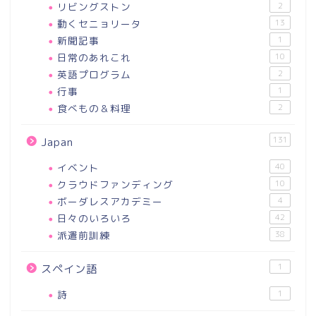
リビングストン
2
動くセニョリータ
13
新聞記事
1
日常のあれこれ
10
英語プログラム
2
行事
1
食べもの＆料理
2
131
Japan
イベント
40
クラウドファンディング
10
ボーダレスアカデミー
4
日々のいろいろ
42
派遣前訓練
38
1
スペイン語
詩
1