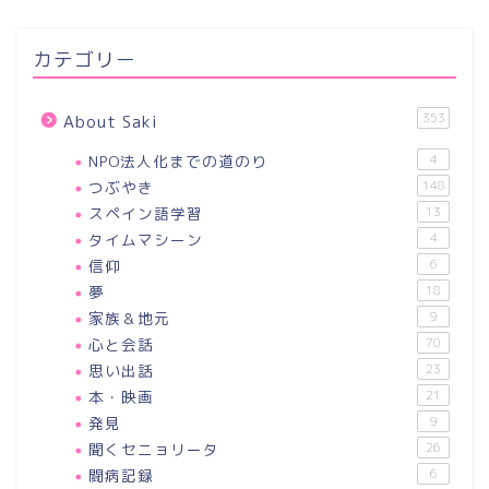
カテゴリー
353
About Saki
NPO法人化までの道のり
4
つぶやき
148
スペイン語学習
13
タイムマシーン
4
信仰
6
夢
18
家族＆地元
9
心と会話
70
思い出話
23
本・映画
21
発見
9
聞くセニョリータ
26
闘病記録
6