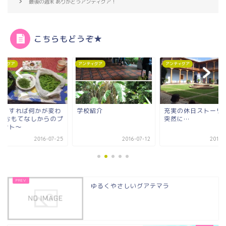
最後の週末 ありがとうアンティグア！
こちらもどうぞ★
ティグア
アンティグア
アンティグア
校紹介
充実の休日ストーリーは
伝統が語るマヤの心
突然に…
2016-07-12
2016-07-10
2016-
ゆるくやさしいグアテマラ