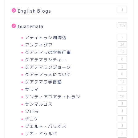
1
English Blogs
159
Guatemala
アティトラン湖周辺
7
アンティグア
24
グアテマラの学校行事
12
グアテマラシティー
6
グアテマランジョーク
2
グアテマラ人について
6
グアテマラ学習塾
12
サラマ
2
サンティアゴアティトラン
50
サンマルコス
1
ソロラ
1
チニケ
1
プエルト・バリオス
1
リオ・ドゥルセ
2