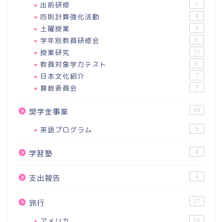
出前研修
1
四則計算強化活動
4
土曜授業
3
学年別教員研修会
6
授業研究
10
教員対象学力テスト
6
日本文化紹介
7
算数委員会
5
59
奨学金事業
英語プログラム
5
4
学習塾
4
支出報告
27
旅行
アメリカ
10