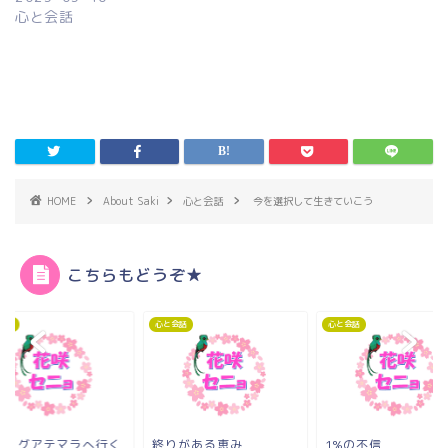
心と会話
HOME
About Saki
心と会話
今を選択して生きていこう
こちらもどうぞ★
会話
心と会話
心と会話
ぜ、グアテマラへ行く
終りがある恵み
1%の不信