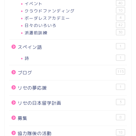
イベント
40
クラウドファンディング
10
ボーダレスアカデミー
4
日々のいろいろ
42
派遣前訓練
38
1
スペイン語
詩
1
115
ブログ
1
リセの夢応援
3
リセの日本留学計画
8
募集
18
協力隊後の活動