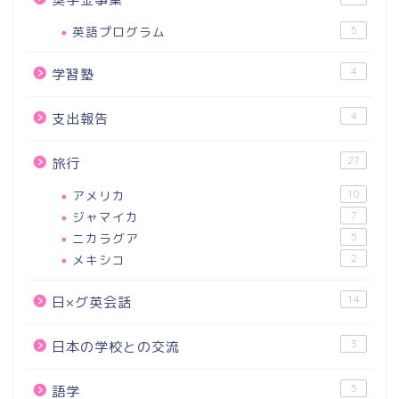
英語プログラム
5
4
学習塾
4
支出報告
27
旅行
アメリカ
10
ジャマイカ
7
ニカラグア
5
メキシコ
2
14
日×グ英会話
3
日本の学校との交流
5
語学