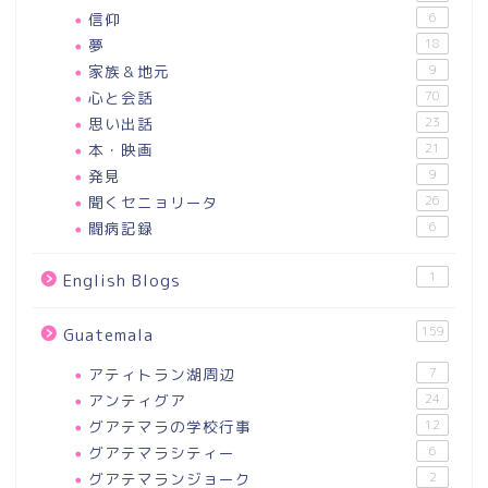
信仰
6
夢
18
家族＆地元
9
心と会話
70
思い出話
23
本・映画
21
発見
9
聞くセニョリータ
26
闘病記録
6
1
English Blogs
159
Guatemala
アティトラン湖周辺
7
アンティグア
24
グアテマラの学校行事
12
グアテマラシティー
6
グアテマランジョーク
2