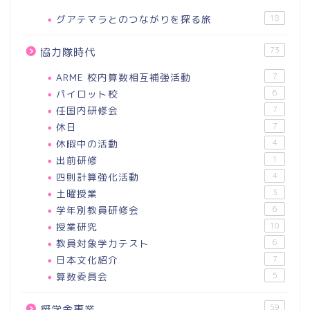
グアテマラとのつながりを探る旅
18
73
協力隊時代
ARME 校内算数相互補強活動
7
パイロット校
6
任国内研修会
7
休日
7
休暇中の活動
4
出前研修
1
四則計算強化活動
4
土曜授業
3
学年別教員研修会
6
授業研究
10
教員対象学力テスト
6
日本文化紹介
7
算数委員会
5
59
奨学金事業