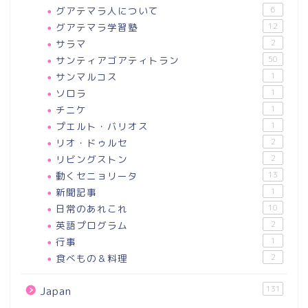
グアテマラ人について
6
グアテマラ学習塾
12
サラマ
2
サンティアゴアティトラン
50
サンマルコス
1
ソロラ
1
チニケ
1
プエルト・バリオス
1
リオ・ドゥルセ
2
リビングストン
2
動くセニョリータ
13
新聞記事
1
日常のあれこれ
10
英語プログラム
2
行事
1
食べもの＆料理
2
131
Japan