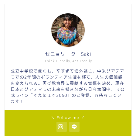
セニョリータ Saki
Think Globally, Act Locally
公立中学校で働くも、辛すぎて海外逃亡。中米グアテマ
ラでの2年間のボランティア生活を経て、人生の価値観
を変えられる。再び教育界に貢献する覚悟を決め、現在
日本とグアテマラの未来を描きながら日々奮闘中。 ↓公
式ライン「すえにょす2050」のご登録、お待ちしてい
ます！
＼ Follow me ／