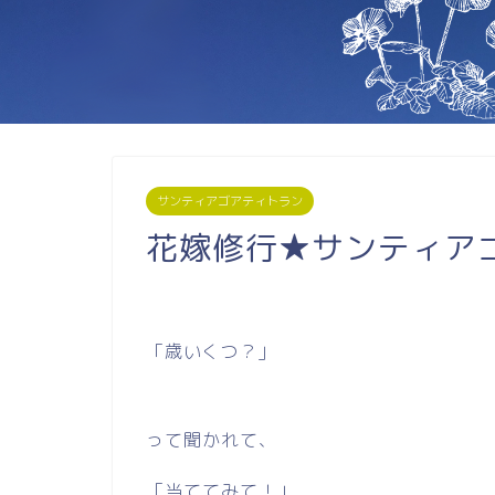
サンティアゴアティトラン
花嫁修行★サンティア
「歳いくつ？」
って聞かれて、
「当ててみて！」