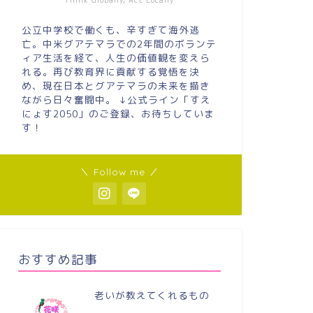
Think Globally, Act Locally
公立中学校で働くも、辛すぎて海外逃
亡。中米グアテマラでの2年間のボランテ
ィア生活を経て、人生の価値観を変えら
れる。再び教育界に貢献する覚悟を決
め、現在日本とグアテマラの未来を描き
ながら日々奮闘中。 ↓公式ライン「すえ
にょす2050」のご登録、お待ちしていま
す！
＼ Follow me ／
おすすめ記事
老いが教えてくれるもの