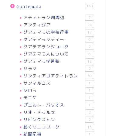
Guatemala
159
アティトラン湖周辺
7
アンティグア
24
グアテマラの学校行事
12
グアテマラシティー
6
グアテマランジョーク
2
グアテマラ人について
6
グアテマラ学習塾
12
サラマ
2
サンティアゴアティトラン
50
サンマルコス
1
ソロラ
1
チニケ
1
プエルト・バリオス
1
リオ・ドゥルセ
2
リビングストン
2
動くセニョリータ
13
新聞記事
1