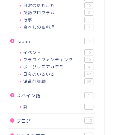
日常のあれこれ
10
英語プログラム
2
行事
1
食べもの＆料理
2
Japan
131
イベント
40
クラウドファンディング
10
ボーダレスアカデミー
4
日々のいろいろ
42
派遣前訓練
38
スペイン語
1
詩
1
ブログ
115