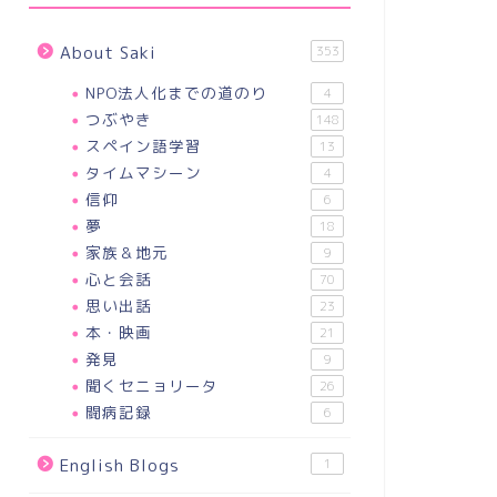
About Saki
353
NPO法人化までの道のり
4
つぶやき
148
スペイン語学習
13
タイムマシーン
4
信仰
6
夢
18
家族＆地元
9
心と会話
70
思い出話
23
本・映画
21
発見
9
聞くセニョリータ
26
闘病記録
6
English Blogs
1