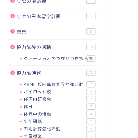
リセの夢応援
1
リセの日本留学計画
3
募集
8
協力隊後の活動
18
グアテマラとのつながりを探る旅
18
協力隊時代
73
ARME 校内算数相互補強活動
7
パイロット校
6
任国内研修会
7
休日
7
休暇中の活動
4
出前研修
1
四則計算強化活動
4
土曜授業
3