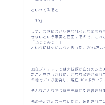
といってみると
「30」
って、まさにズバリ言われるとなにもお
きないという事実と直面するので、これ
「当ててみて！」
というにはやめようと思った、20代さ
現在グアテマラでは大統領が自分の政治
たことをきっかけに、かなり政治が荒れ
各地でデモが勃発し、現在JICAボラン
そんなこんなで今週も先週に引き続き計
先の予定が定まらないため、延期されて