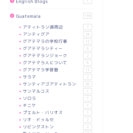
English Blogs
1
Guatemala
159
アティトラン湖周辺
7
アンティグア
24
グアテマラの学校行事
12
グアテマラシティー
6
グアテマランジョーク
2
グアテマラ人について
6
グアテマラ学習塾
12
サラマ
2
サンティアゴアティトラン
50
サンマルコス
1
ソロラ
1
チニケ
1
プエルト・バリオス
1
リオ・ドゥルセ
2
リビングストン
2