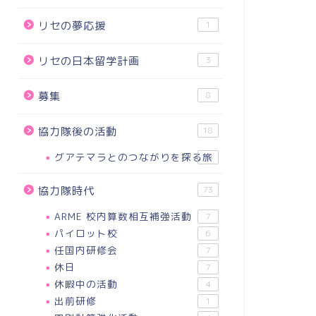
リセの夢応援
1
リセの日本留学計画
3
募集
8
協力隊後の活動
18
グアテマラとのつながりを探る旅
18
協力隊時代
73
ARME 校内算数相互補強活動
7
パイロット校
6
任国内研修会
7
休日
7
休暇中の活動
4
出前研修
1