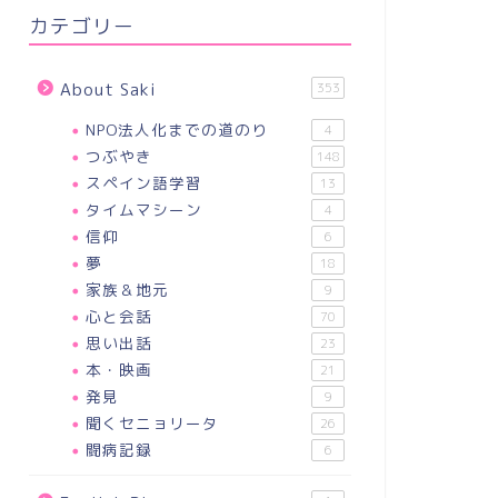
カテゴリー
About Saki
353
NPO法人化までの道のり
4
つぶやき
148
スペイン語学習
13
タイムマシーン
4
信仰
6
夢
18
家族＆地元
9
心と会話
70
思い出話
23
本・映画
21
発見
9
聞くセニョリータ
26
闘病記録
6