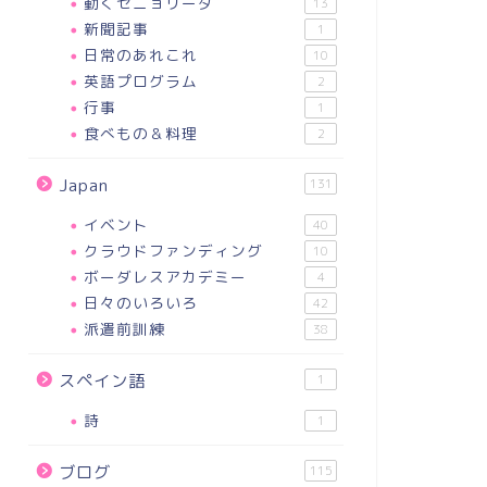
動くセニョリータ
13
新聞記事
1
日常のあれこれ
10
英語プログラム
2
行事
1
食べもの＆料理
2
Japan
131
イベント
40
クラウドファンディング
10
ボーダレスアカデミー
4
日々のいろいろ
42
派遣前訓練
38
スペイン語
1
詩
1
ブログ
115