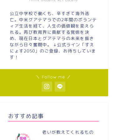
Think Globally, Act Locally
公立中学校で働くも、辛すぎて海外逃
亡。中米グアテマラでの2年間のボランテ
ィア生活を経て、人生の価値観を変えら
れる。再び教育界に貢献する覚悟を決
め、現在日本とグアテマラの未来を描き
ながら日々奮闘中。 ↓公式ライン「すえ
にょす2050」のご登録、お待ちしていま
す！
＼ Follow me ／
おすすめ記事
老いが教えてくれるもの