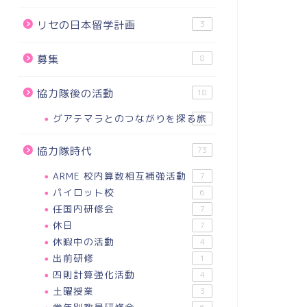
リセの日本留学計画
3
募集
8
協力隊後の活動
18
グアテマラとのつながりを探る旅
18
協力隊時代
73
ARME 校内算数相互補強活動
7
パイロット校
6
任国内研修会
7
休日
7
休暇中の活動
4
出前研修
1
四則計算強化活動
4
土曜授業
3