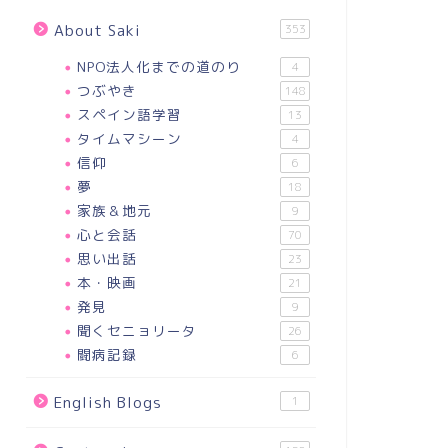
About Saki
353
NPO法人化までの道のり
4
つぶやき
148
スペイン語学習
13
タイムマシーン
4
信仰
6
夢
18
家族＆地元
9
心と会話
70
思い出話
23
本・映画
21
発見
9
聞くセニョリータ
26
闘病記録
6
English Blogs
1