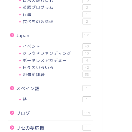
日常のあれこれ
10
英語プログラム
2
行事
1
食べもの＆料理
2
Japan
131
イベント
40
クラウドファンディング
10
ボーダレスアカデミー
4
日々のいろいろ
42
派遣前訓練
38
スペイン語
1
詩
1
ブログ
115
リセの夢応援
1