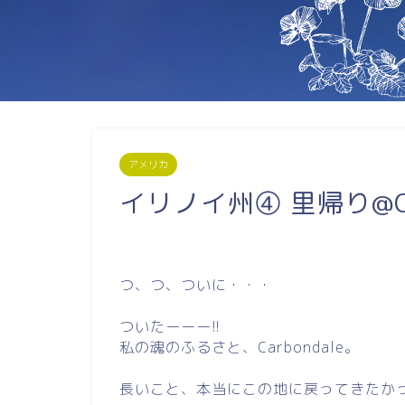
アメリカ
イリノイ州④ 里帰り@Car
つ、つ、ついに・・・
ついたーーー!!
私の魂のふるさと、Carbondale。
長いこと、本当にこの地に戻ってきたか