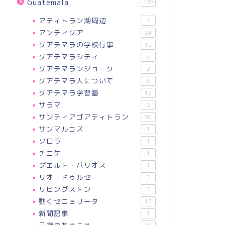
Guatemala
159
アティトラン湖周辺
7
アンティグア
24
グアテマラの学校行事
12
グアテマラシティー
6
グアテマランジョーク
2
グアテマラ人について
6
グアテマラ学習塾
12
サラマ
2
サンティアゴアティトラン
50
サンマルコス
1
ソロラ
1
チニケ
1
プエルト・バリオス
1
リオ・ドゥルセ
2
リビングストン
2
動くセニョリータ
13
新聞記事
1