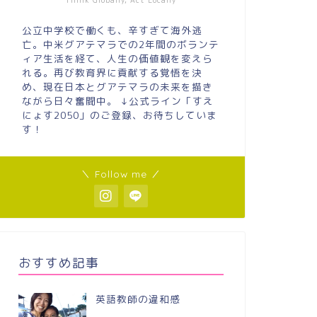
Think Globally, Act Locally
公立中学校で働くも、辛すぎて海外逃
亡。中米グアテマラでの2年間のボランテ
ィア生活を経て、人生の価値観を変えら
れる。再び教育界に貢献する覚悟を決
め、現在日本とグアテマラの未来を描き
ながら日々奮闘中。 ↓公式ライン「すえ
にょす2050」のご登録、お待ちしていま
す！
＼ Follow me ／
おすすめ記事
英語教師の違和感