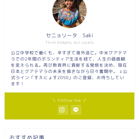
セニョリータ Saki
Think Globally, Act Locally
公立中学校で働くも、辛すぎて海外逃亡。中米グアテマ
ラでの2年間のボランティア生活を経て、人生の価値観
を変えられる。再び教育界に貢献する覚悟を決め、現在
日本とグアテマラの未来を描きながら日々奮闘中。 ↓公
式ライン「すえにょす2050」のご登録、お待ちしてい
ます！
＼ Follow me ／
おすすめ記事