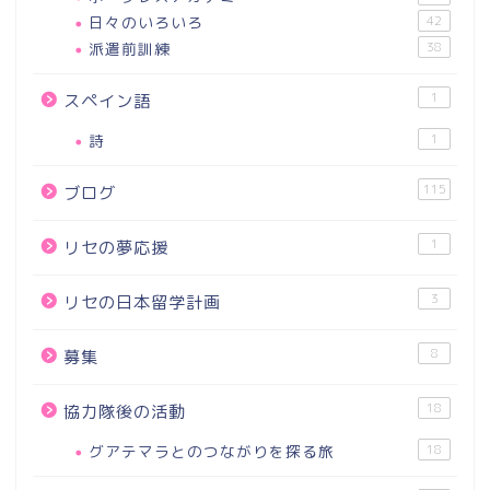
日々のいろいろ
42
派遣前訓練
38
1
スペイン語
詩
1
115
ブログ
1
リセの夢応援
3
リセの日本留学計画
8
募集
18
協力隊後の活動
グアテマラとのつながりを探る旅
18