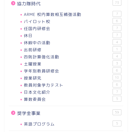
73
協力隊時代
ARME 校内算数相互補強活動
7
パイロット校
6
任国内研修会
7
休日
7
休暇中の活動
4
出前研修
1
四則計算強化活動
4
土曜授業
3
学年別教員研修会
6
授業研究
10
教員対象学力テスト
6
日本文化紹介
7
算数委員会
5
59
奨学金事業
英語プログラム
5