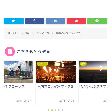
HOME
旅行
ジャマイカ
晴れの雨@ジャマイカ
こちらもどうぞ★
アメリカ
旅行
内旅行 フローレス
米国フロリダ② マイアミ
ただいまグアテマラ
2017-06-27
2016-12-23
2017-