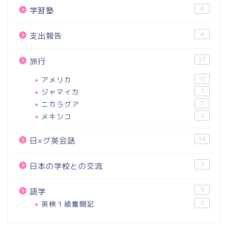
4
学習塾
4
支出報告
27
旅行
アメリカ
10
ジャマイカ
7
ニカラグア
5
メキシコ
2
14
日×グ英会話
3
日本の学校との交流
5
語学
英検１級奮闘記
3