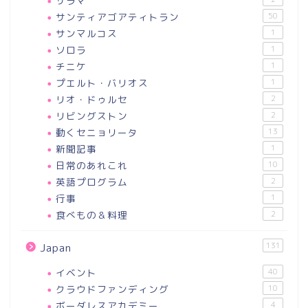
サラマ
サンティアゴアティトラン
50
サンマルコス
1
ソロラ
1
チニケ
1
プエルト・バリオス
1
リオ・ドゥルセ
2
リビングストン
2
動くセニョリータ
13
新聞記事
1
日常のあれこれ
10
英語プログラム
2
行事
1
食べもの＆料理
2
131
Japan
イベント
40
クラウドファンディング
10
ボーダレスアカデミー
4