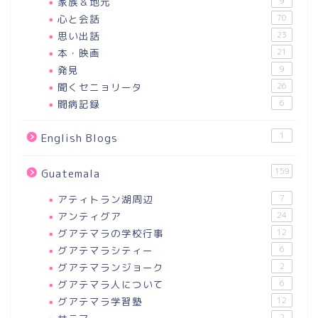
家族＆地元
9
心と会話
70
思い出話
23
本・映画
21
発見
9
聞くセニョリータ
26
闘病記録
6
1
English Blogs
159
Guatemala
アティトラン湖周辺
7
アンティグア
24
グアテマラの学校行事
12
グアテマラシティー
6
グアテマランジョーク
2
グアテマラ人について
6
グアテマラ学習塾
12
2