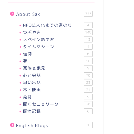
About Saki
353
NPO法人化までの道のり
4
つぶやき
148
スペイン語学習
13
タイムマシーン
4
信仰
6
夢
18
家族＆地元
9
心と会話
70
思い出話
23
本・映画
21
発見
9
聞くセニョリータ
26
闘病記録
6
English Blogs
1