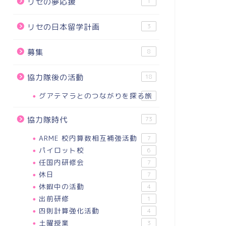
リセの夢応援
1
リセの日本留学計画
3
募集
8
協力隊後の活動
18
グアテマラとのつながりを探る旅
18
協力隊時代
73
ARME 校内算数相互補強活動
7
パイロット校
6
任国内研修会
7
休日
7
休暇中の活動
4
出前研修
1
四則計算強化活動
4
土曜授業
3