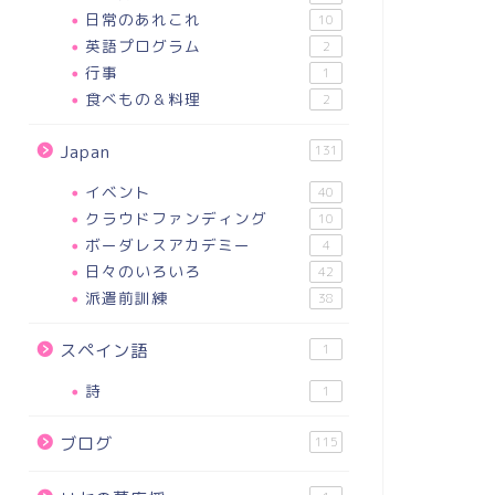
日常のあれこれ
10
英語プログラム
2
行事
1
食べもの＆料理
2
Japan
131
イベント
40
クラウドファンディング
10
ボーダレスアカデミー
4
日々のいろいろ
42
派遣前訓練
38
スペイン語
1
詩
1
ブログ
115