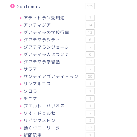
Guatemala
159
アティトラン湖周辺
7
アンティグア
24
グアテマラの学校行事
12
グアテマラシティー
6
グアテマランジョーク
2
グアテマラ人について
6
グアテマラ学習塾
12
サラマ
2
サンティアゴアティトラン
50
サンマルコス
1
ソロラ
1
チニケ
1
プエルト・バリオス
1
リオ・ドゥルセ
2
リビングストン
2
動くセニョリータ
13
新聞記事
1