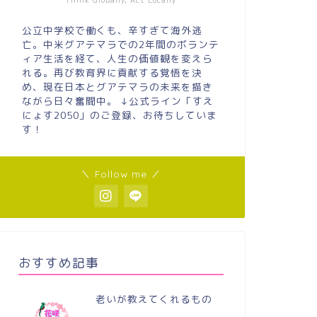
Think Globally, Act Locally
公立中学校で働くも、辛すぎて海外逃
亡。中米グアテマラでの2年間のボランテ
ィア生活を経て、人生の価値観を変えら
れる。再び教育界に貢献する覚悟を決
め、現在日本とグアテマラの未来を描き
ながら日々奮闘中。 ↓公式ライン「すえ
にょす2050」のご登録、お待ちしていま
す！
＼ Follow me ／
おすすめ記事
老いが教えてくれるもの