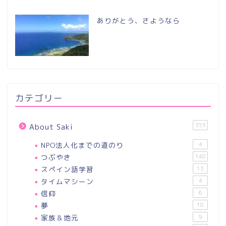
ありがとう、さようなら
カテゴリー
353
About Saki
NPO法人化までの道のり
4
つぶやき
148
スペイン語学習
13
タイムマシーン
4
信仰
6
夢
18
家族＆地元
9