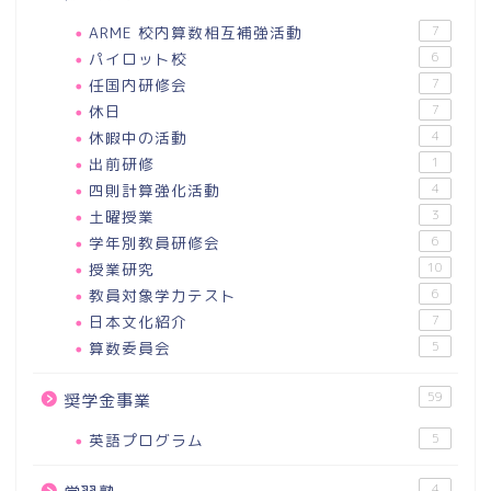
ARME 校内算数相互補強活動
7
パイロット校
6
任国内研修会
7
休日
7
休暇中の活動
4
出前研修
1
四則計算強化活動
4
土曜授業
3
学年別教員研修会
6
授業研究
10
教員対象学力テスト
6
日本文化紹介
7
算数委員会
5
59
奨学金事業
英語プログラム
5
4