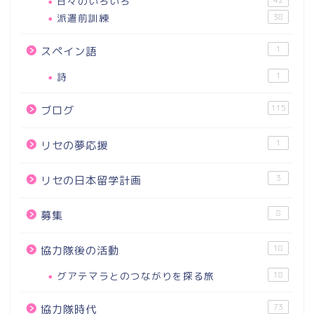
日々のいろいろ
派遣前訓練
38
1
スペイン語
詩
1
115
ブログ
1
リセの夢応援
3
リセの日本留学計画
8
募集
18
協力隊後の活動
グアテマラとのつながりを探る旅
18
73
協力隊時代