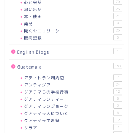
心と会話
70
思い出話
23
本・映画
21
発見
9
聞くセニョリータ
26
闘病記録
6
1
English Blogs
159
Guatemala
アティトラン湖周辺
7
アンティグア
24
グアテマラの学校行事
12
グアテマラシティー
6
グアテマランジョーク
2
グアテマラ人について
6
グアテマラ学習塾
12
サラマ
2