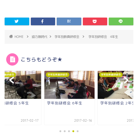
HOME
協力隊時代
学年別教員研修会
学年別研修会 4年生
こちらもどうぞ★
別教員研修会
学年別教員研修会
学年別教員研修会
年別研修会 6年生
学年別研修会 2年生
弱気セニョリータが
ります。
2017-02-16
2017-02-28
2017-0