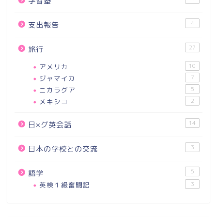
学習塾
4
支出報告
27
旅行
アメリカ
10
ジャマイカ
7
ニカラグア
5
メキシコ
2
14
日×グ英会話
3
日本の学校との交流
5
語学
英検１級奮闘記
3