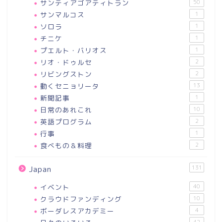
サンティアゴアティトラン
50
サンマルコス
1
ソロラ
1
チニケ
1
プエルト・バリオス
1
リオ・ドゥルセ
2
リビングストン
2
動くセニョリータ
13
新聞記事
1
日常のあれこれ
10
英語プログラム
2
行事
1
食べもの＆料理
2
131
Japan
イベント
40
クラウドファンディング
10
ボーダレスアカデミー
4
42