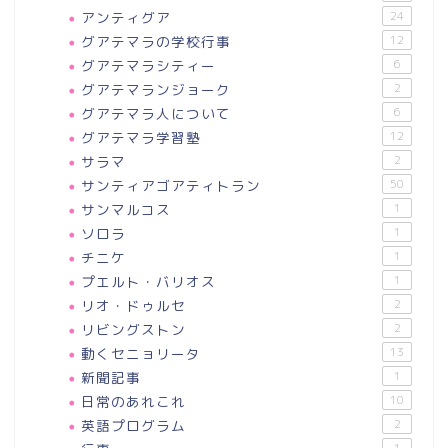
アンティグア
24
グアテマラの学校行事
12
グアテマラシティー
6
グアテマランジョーク
2
グアテマラ人について
6
グアテマラ学習塾
12
サラマ
2
サンティアゴアティトラン
50
サンマルコス
1
ソロラ
1
チニケ
1
プエルト・バリオス
1
リオ・ドゥルセ
2
リビングストン
2
動くセニョリータ
13
新聞記事
1
日常のあれこれ
10
英語プログラム
2
1