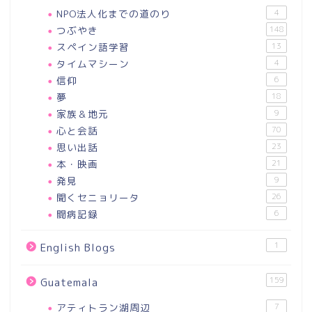
NPO法人化までの道のり
4
つぶやき
148
スペイン語学習
13
タイムマシーン
4
信仰
6
夢
18
家族＆地元
9
心と会話
70
思い出話
23
本・映画
21
発見
9
聞くセニョリータ
26
闘病記録
6
1
English Blogs
159
Guatemala
アティトラン湖周辺
7