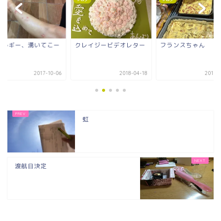
レイジービデオレター
フランスちゃん
異文化で生きるとい
と
2018-04-18
2017-10-05
2017-0
虹
渡航日決定