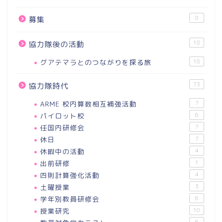
8
募集
18
協力隊後の活動
グアテマラとのつながりを探る旅
18
73
協力隊時代
ARME 校内算数相互補強活動
7
パイロット校
6
任国内研修会
7
休日
7
休暇中の活動
4
出前研修
1
四則計算強化活動
4
土曜授業
3
学年別教員研修会
6
授業研究
10
6