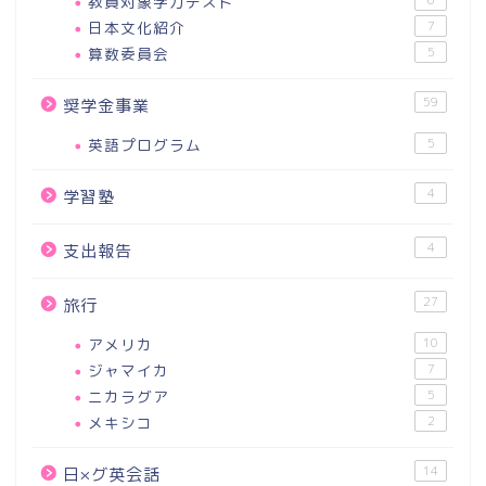
教員対象学力テスト
日本文化紹介
7
算数委員会
5
59
奨学金事業
英語プログラム
5
4
学習塾
4
支出報告
27
旅行
アメリカ
10
ジャマイカ
7
ニカラグア
5
メキシコ
2
14
日×グ英会話