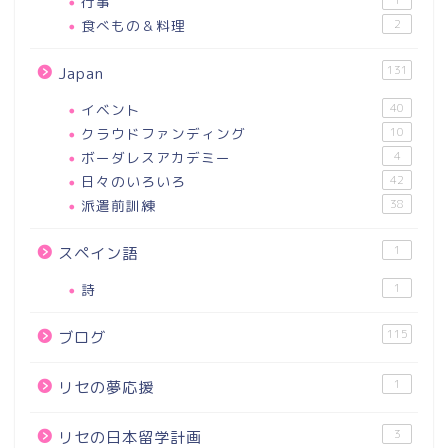
行事
食べもの＆料理
2
131
Japan
イベント
40
クラウドファンディング
10
ボーダレスアカデミー
4
日々のいろいろ
42
派遣前訓練
38
1
スペイン語
詩
1
115
ブログ
1
リセの夢応援
3
リセの日本留学計画