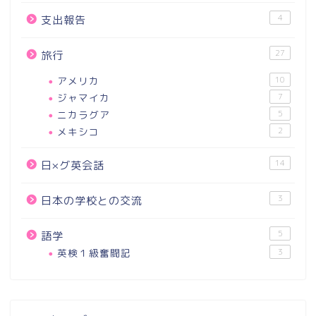
4
支出報告
27
旅行
アメリカ
10
ジャマイカ
7
ニカラグア
5
メキシコ
2
14
日×グ英会話
3
日本の学校との交流
5
語学
英検１級奮闘記
3