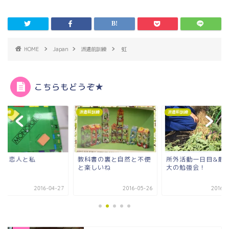
HOME
Japan
派遣前訓練
虹
こちらもどうぞ★
前訓練
派遣前訓練
派遣前訓練
科書の裏と自然と不便
所外活動一日目&最小最
アメリカでの衝撃と
楽しいね
大の勉強会！
心
2016-05-26
2016-05-20
2016-0