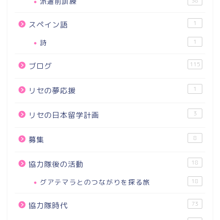
派遣前訓練
38
1
スペイン語
詩
1
115
ブログ
1
リセの夢応援
3
リセの日本留学計画
8
募集
18
協力隊後の活動
グアテマラとのつながりを探る旅
18
73
協力隊時代