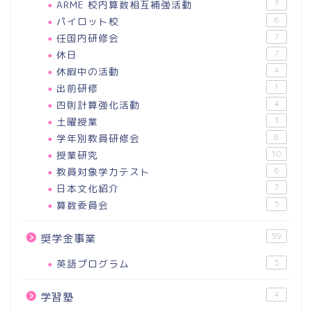
ARME 校内算数相互補強活動
7
パイロット校
6
任国内研修会
7
休日
7
休暇中の活動
4
出前研修
1
四則計算強化活動
4
土曜授業
3
学年別教員研修会
6
授業研究
10
教員対象学力テスト
6
日本文化紹介
7
算数委員会
5
59
奨学金事業
英語プログラム
5
4
学習塾