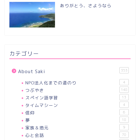
ありがとう、さようなら
カテゴリー
353
About Saki
NPO法人化までの道のり
4
つぶやき
148
スペイン語学習
13
タイムマシーン
4
信仰
6
夢
18
家族＆地元
9
心と会話
70