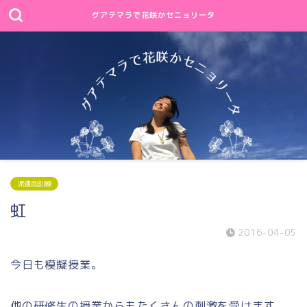
グアテマラで花咲かセニョリータ
派遣前訓練
虹
2016-04-05
今日も模擬授業。
他の研修生の授業からもたくさんの刺激を受けます。