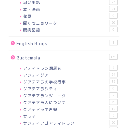
思い出話
23
本・映画
21
発見
9
聞くセニョリータ
26
闘病記録
6
1
English Blogs
159
Guatemala
アティトラン湖周辺
7
アンティグア
24
グアテマラの学校行事
12
グアテマラシティー
6
グアテマランジョーク
2
グアテマラ人について
6
グアテマラ学習塾
12
サラマ
2
サンティアゴアティトラン
50