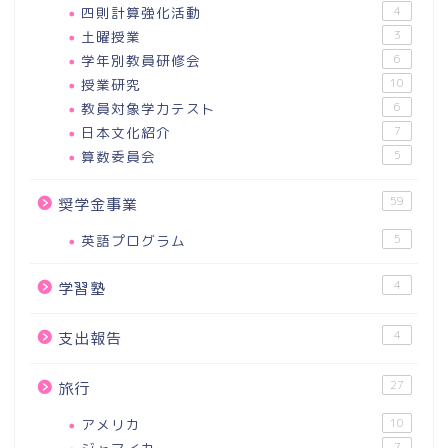
四則計算強化活動
4
土曜授業
3
学年別教員研修会
6
授業研究
10
教員対象学力テスト
6
日本文化紹介
7
算数委員会
5
59
奨学金事業
英語プログラム
5
4
学習塾
4
支出報告
27
旅行
アメリカ
10
7