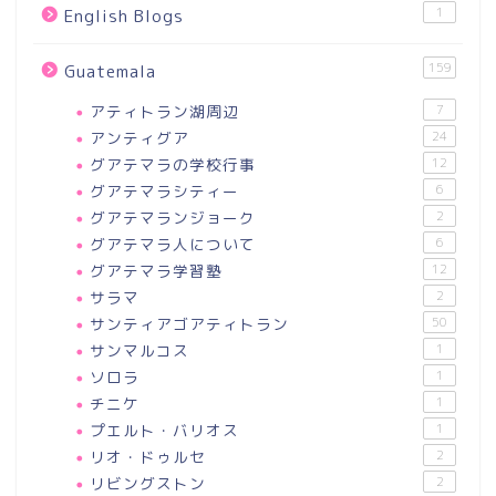
1
English Blogs
159
Guatemala
アティトラン湖周辺
7
アンティグア
24
グアテマラの学校行事
12
グアテマラシティー
6
グアテマランジョーク
2
グアテマラ人について
6
グアテマラ学習塾
12
サラマ
2
サンティアゴアティトラン
50
サンマルコス
1
ソロラ
1
チニケ
1
プエルト・バリオス
1
リオ・ドゥルセ
2
リビングストン
2