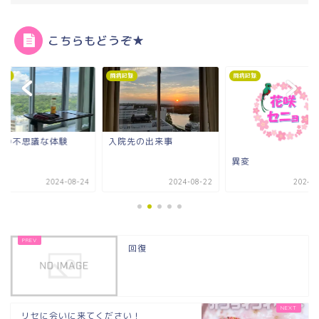
こちらもどうぞ★
記録
闘病記録
闘病記録
院先の出来事
異変
回復
2024-08-22
2024-03-05
2024-0
回復
リセに会いに来てください！