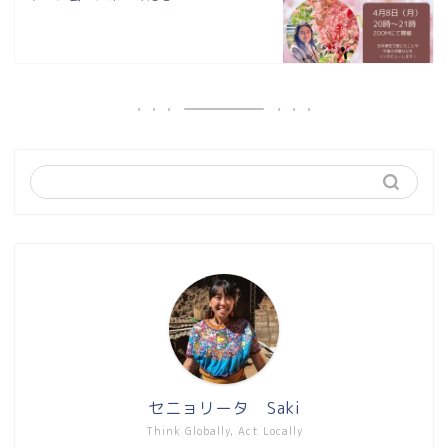
セニョリータ Saki
Think Globally, Act Locally