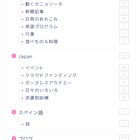
動くセニョリータ
13
新聞記事
1
日常のあれこれ
10
英語プログラム
2
行事
1
食べもの＆料理
2
131
Japan
イベント
40
クラウドファンディング
10
ボーダレスアカデミー
4
日々のいろいろ
42
派遣前訓練
38
1
スペイン語
詩
1
115
ブログ