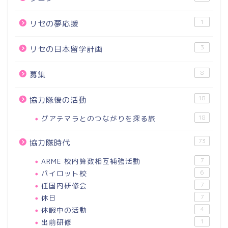
1
リセの夢応援
3
リセの日本留学計画
8
募集
18
協力隊後の活動
グアテマラとのつながりを探る旅
18
73
協力隊時代
ARME 校内算数相互補強活動
7
パイロット校
6
任国内研修会
7
休日
7
休暇中の活動
4
出前研修
1