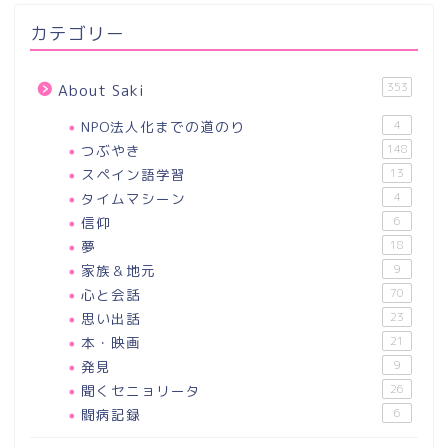
カテゴリー
353
About Saki
NPO法人化までの道のり
4
つぶやき
148
スペイン語学習
13
タイムマシーン
4
信仰
6
夢
18
家族＆地元
9
心と会話
70
思い出話
23
本・映画
21
発見
9
聞くセニョリータ
26
闘病記録
6