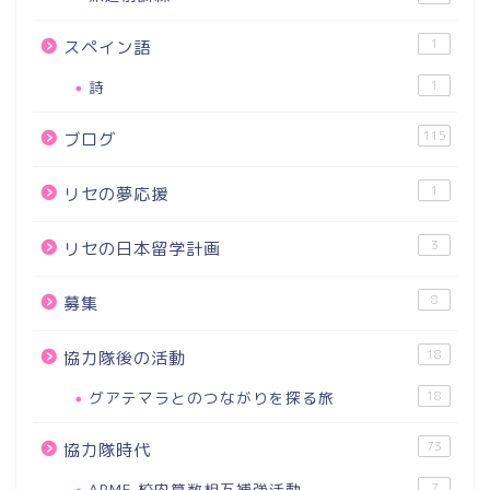
1
スペイン語
詩
1
115
ブログ
1
リセの夢応援
3
リセの日本留学計画
8
募集
18
協力隊後の活動
グアテマラとのつながりを探る旅
18
73
協力隊時代
ARME 校内算数相互補強活動
7