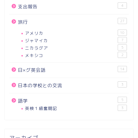
4
支出報告
27
旅行
アメリカ
10
ジャマイカ
7
ニカラグア
5
メキシコ
2
14
日×グ英会話
3
日本の学校との交流
5
語学
英検１級奮闘記
3
アーカイブ