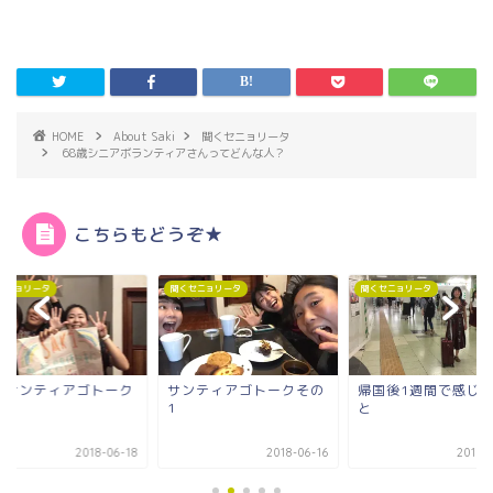
HOME
About Saki
聞くセニョリータ
68歳シニアボランティアさんってどんな人？
こちらもどうぞ★
聞くセニョリータ
聞くセニョリータ
アゴトーク
サンティアゴトークその
帰国後1週間で感じたこ
1
と
2018-06-18
2018-06-16
2018-07-04