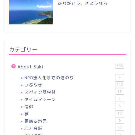
ありがとう、さようなら
カテゴリー
353
About Saki
NPO法人化までの道のり
4
つぶやき
148
スペイン語学習
13
タイムマシーン
4
信仰
6
夢
18
家族＆地元
9
心と会話
70
23