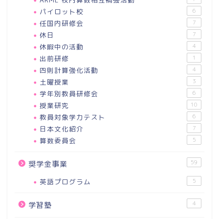
パイロット校
6
任国内研修会
7
休日
7
休暇中の活動
4
出前研修
1
四則計算強化活動
4
土曜授業
3
学年別教員研修会
6
授業研究
10
教員対象学力テスト
6
日本文化紹介
7
算数委員会
5
59
奨学金事業
英語プログラム
5
4
学習塾