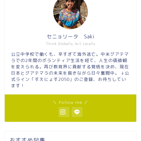
セニョリータ Saki
Think Globally, Act Locally
公立中学校で働くも、辛すぎて海外逃亡。中米グアテマ
ラでの2年間のボランティア生活を経て、人生の価値観
を変えられる。再び教育界に貢献する覚悟を決め、現在
日本とグアテマラの未来を描きながら日々奮闘中。 ↓公
式ライン「すえにょす2050」のご登録、お待ちしてい
ます！
＼ Follow me ／
おすすめ記事