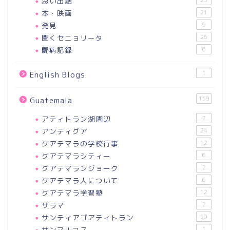
思い出話
本・映画
21
発見
9
聞くセニョリータ
26
闘病記録
6
1
English Blogs
159
Guatemala
アティトラン湖周辺
7
アンティグア
24
グアテマラの学校行事
12
グアテマラシティー
6
グアテマランジョーク
2
グアテマラ人について
6
グアテマラ学習塾
12
サラマ
2
サンティアゴアティトラン
50
サンマルコス
1