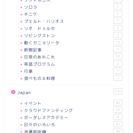
ソロラ
1
チニケ
1
プエルト・バリオス
1
リオ・ドゥルセ
2
リビングストン
2
動くセニョリータ
13
新聞記事
1
日常のあれこれ
10
英語プログラム
2
行事
1
食べもの＆料理
2
131
Japan
イベント
40
クラウドファンディング
10
ボーダレスアカデミー
4
日々のいろいろ
42
派遣前訓練
38