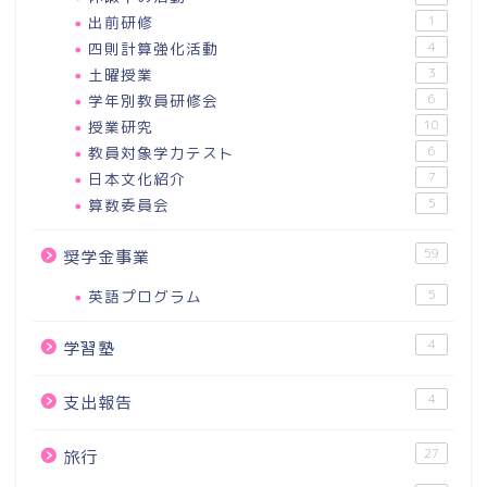
出前研修
1
四則計算強化活動
4
土曜授業
3
学年別教員研修会
6
授業研究
10
教員対象学力テスト
6
日本文化紹介
7
算数委員会
5
59
奨学金事業
英語プログラム
5
4
学習塾
4
支出報告
27
旅行