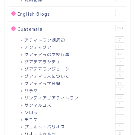
1
English Blogs
159
Guatemala
アティトラン湖周辺
7
アンティグア
24
グアテマラの学校行事
12
グアテマラシティー
6
グアテマランジョーク
2
グアテマラ人について
6
グアテマラ学習塾
12
サラマ
2
サンティアゴアティトラン
50
サンマルコス
1
ソロラ
1
チニケ
1
プエルト・バリオス
1
リオ・ドゥルセ
2