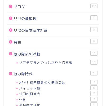
115
ブログ
1
リセの夢応援
3
リセの日本留学計画
8
募集
18
協力隊後の活動
グアテマラとのつながりを探る旅
18
73
協力隊時代
ARME 校内算数相互補強活動
7
パイロット校
6
任国内研修会
7
休日
7
休暇中の活動
4