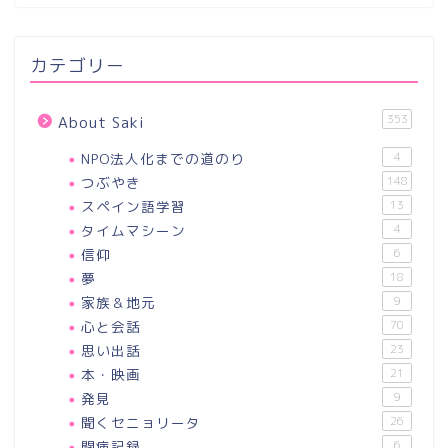
カテゴリー
353
About Saki
NPO法人化までの道のり
4
つぶやき
148
スペイン語学習
13
タイムマシーン
4
信仰
6
夢
18
家族＆地元
9
心と会話
70
思い出話
23
本・映画
21
発見
9
聞くセニョリータ
26
闘病記録
6