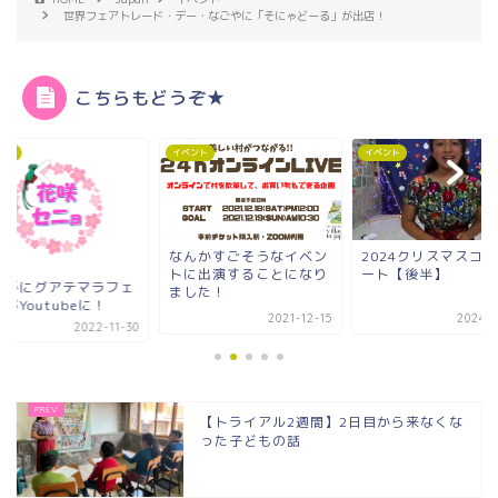
世界フェアトレード・デー・なごやに「そにゃどーる」が出店！
こちらもどうぞ★
イベント
イベント
イベント
なんかすごそうなイベン
2024クリスマスコンサ
『美しい村がつ
トに出演することになり
ート【後半】
４h LIVE』You
ました！
聴できます...
2021-12-15
2024-12-24
2
【トライアル2週間】2日目から来なくな
った子どもの話