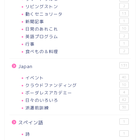
リビングストン
2
動くセニョリータ
13
新聞記事
1
日常のあれこれ
10
英語プログラム
2
行事
1
食べもの＆料理
2
131
Japan
イベント
40
クラウドファンディング
10
ボーダレスアカデミー
4
日々のいろいろ
42
派遣前訓練
38
1
スペイン語
詩
1