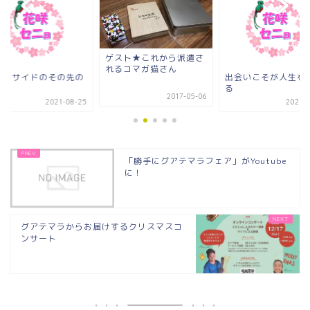
ゲスト★これから派遣さ
れるコマガ猫さん
ークサイドのその先の
出会いこそが人生を
る
2017-05-06
2021-08-25
2023-0
「勝手にグアテマラフェア」がYoutube
に！
グアテマラからお届けするクリスマスコ
ンサート