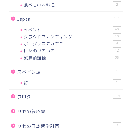
食べもの＆料理
2
131
Japan
イベント
40
クラウドファンディング
10
ボーダレスアカデミー
4
日々のいろいろ
42
派遣前訓練
38
1
スペイン語
詩
1
115
ブログ
1
リセの夢応援
3
リセの日本留学計画