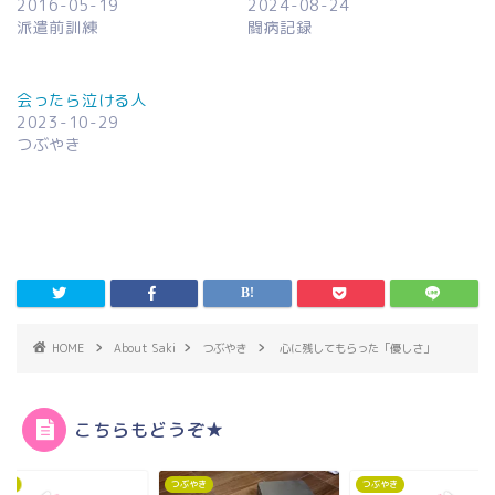
2016-05-19
2024-08-24
派遣前訓練
闘病記録
会ったら泣ける人
2023-10-29
つぶやき
HOME
About Saki
つぶやき
心に残してもらった「優しさ」
こちらもどうぞ★
やき
つぶやき
つぶやき