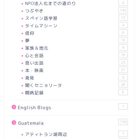
NPO法人化までの道のり
4
つぶやき
148
スペイン語学習
13
タイムマシーン
4
信仰
6
夢
18
家族＆地元
9
心と会話
70
思い出話
23
本・映画
21
発見
9
聞くセニョリータ
26
闘病記録
6
1
English Blogs
159
Guatemala
アティトラン湖周辺
7