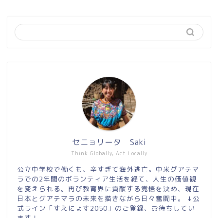
セニョリータ Saki
Think Globally, Act Locally
公立中学校で働くも、辛すぎて海外逃亡。中米グアテマ
ラでの2年間のボランティア生活を経て、人生の価値観
を変えられる。再び教育界に貢献する覚悟を決め、現在
日本とグアテマラの未来を描きながら日々奮闘中。 ↓公
式ライン「すえにょす2050」のご登録、お待ちしてい
ます！