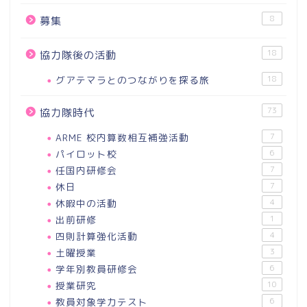
8
募集
18
協力隊後の活動
グアテマラとのつながりを探る旅
18
73
協力隊時代
ARME 校内算数相互補強活動
7
パイロット校
6
任国内研修会
7
休日
7
休暇中の活動
4
出前研修
1
四則計算強化活動
4
土曜授業
3
学年別教員研修会
6
授業研究
10
教員対象学力テスト
6