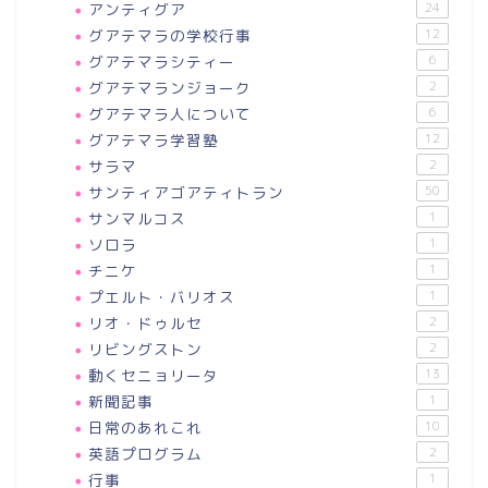
アンティグア
24
グアテマラの学校行事
12
グアテマラシティー
6
グアテマランジョーク
2
グアテマラ人について
6
グアテマラ学習塾
12
サラマ
2
サンティアゴアティトラン
50
サンマルコス
1
ソロラ
1
チニケ
1
プエルト・バリオス
1
リオ・ドゥルセ
2
リビングストン
2
動くセニョリータ
13
新聞記事
1
日常のあれこれ
10
英語プログラム
2
行事
1