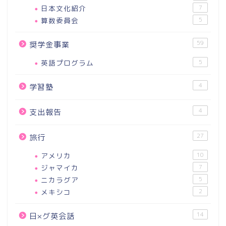
日本文化紹介
7
算数委員会
5
59
奨学金事業
英語プログラム
5
4
学習塾
4
支出報告
27
旅行
アメリカ
10
ジャマイカ
7
ニカラグア
5
メキシコ
2
14
日×グ英会話