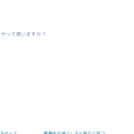
うやって使いますか？
ブ&ピース
療養中の過ごし方と新たに見つ