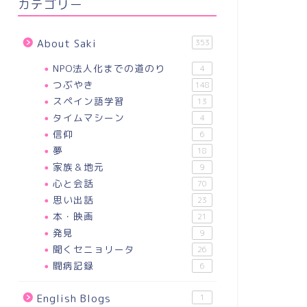
カテゴリー
About Saki
353
NPO法人化までの道のり
4
つぶやき
148
スペイン語学習
13
タイムマシーン
4
信仰
6
夢
18
家族＆地元
9
心と会話
70
思い出話
23
本・映画
21
発見
9
聞くセニョリータ
26
闘病記録
6
English Blogs
1