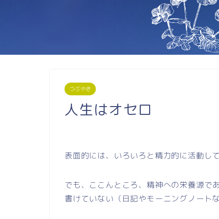
つぶやき
人生はオセロ
表面的には、いろいろと精力的に活動し
でも、ここんところ、精神への栄養源で
書けていない（日記やモーニングノート