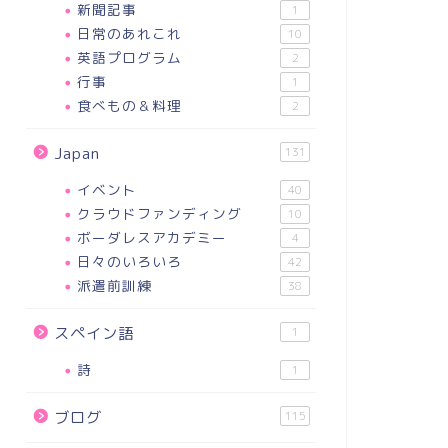
新聞記事
1
日常のあれこれ
10
英語プログラム
2
行事
1
食べもの＆料理
2
Japan
131
イベント
40
クラウドファンディング
10
ボーダレスアカデミー
4
日々のいろいろ
42
派遣前訓練
38
スペイン語
1
詩
1
ブログ
115