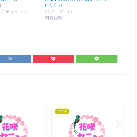
4
けた自分
ゴアティトラン
2024-04-03
闘病記録
つぶやき
つ