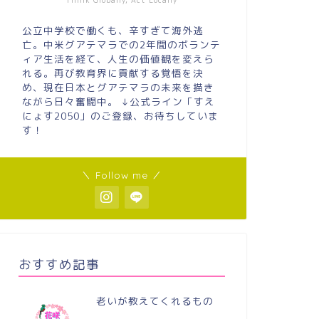
Think Globally, Act Locally
公立中学校で働くも、辛すぎて海外逃
亡。中米グアテマラでの2年間のボランテ
ィア生活を経て、人生の価値観を変えら
れる。再び教育界に貢献する覚悟を決
め、現在日本とグアテマラの未来を描き
ながら日々奮闘中。 ↓公式ライン「すえ
にょす2050」のご登録、お待ちしていま
す！
＼ Follow me ／
おすすめ記事
老いが教えてくれるもの