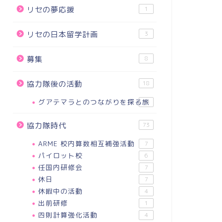
リセの夢応援
1
リセの日本留学計画
3
募集
8
協力隊後の活動
18
グアテマラとのつながりを探る旅
18
協力隊時代
73
ARME 校内算数相互補強活動
7
パイロット校
6
任国内研修会
7
休日
7
ぶやき
つぶやき
休暇中の活動
4
出前研修
1
四則計算強化活動
4