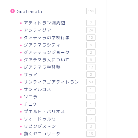
Guatemala
159
アティトラン湖周辺
7
アンティグア
24
グアテマラの学校行事
12
グアテマラシティー
6
グアテマランジョーク
2
グアテマラ人について
6
グアテマラ学習塾
12
サラマ
2
サンティアゴアティトラン
50
サンマルコス
1
ソロラ
1
チニケ
1
プエルト・バリオス
1
リオ・ドゥルセ
2
リビングストン
2
動くセニョリータ
13