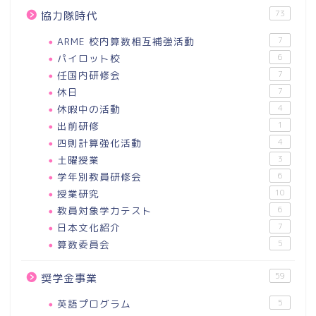
73
協力隊時代
ARME 校内算数相互補強活動
7
パイロット校
6
任国内研修会
7
休日
7
休暇中の活動
4
出前研修
1
四則計算強化活動
4
土曜授業
3
学年別教員研修会
6
授業研究
10
教員対象学力テスト
6
日本文化紹介
7
算数委員会
5
59
奨学金事業
英語プログラム
5