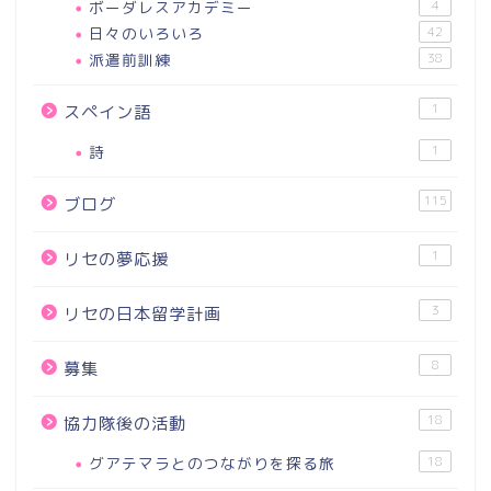
ボーダレスアカデミー
4
日々のいろいろ
42
派遣前訓練
38
1
スペイン語
詩
1
115
ブログ
1
リセの夢応援
3
リセの日本留学計画
8
募集
18
協力隊後の活動
グアテマラとのつながりを探る旅
18