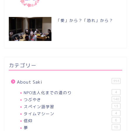
「愛」から？「恐れ」から？
カテゴリー
353
About Saki
NPO法人化までの道のり
4
つぶやき
148
スペイン語学習
13
タイムマシーン
4
信仰
6
夢
18