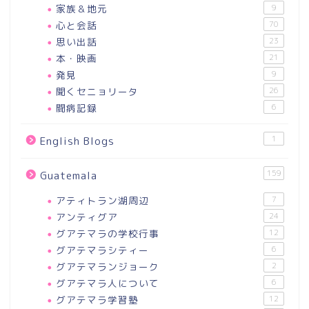
家族＆地元
9
心と会話
70
思い出話
23
本・映画
21
発見
9
聞くセニョリータ
26
闘病記録
6
1
English Blogs
159
Guatemala
アティトラン湖周辺
7
アンティグア
24
グアテマラの学校行事
12
グアテマラシティー
6
グアテマランジョーク
2
グアテマラ人について
6
グアテマラ学習塾
12