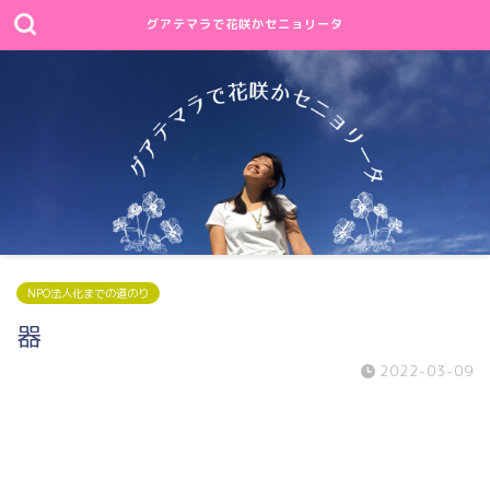
グアテマラで花咲かセニョリータ
NPO法人化までの道のり
器
2022-03-09