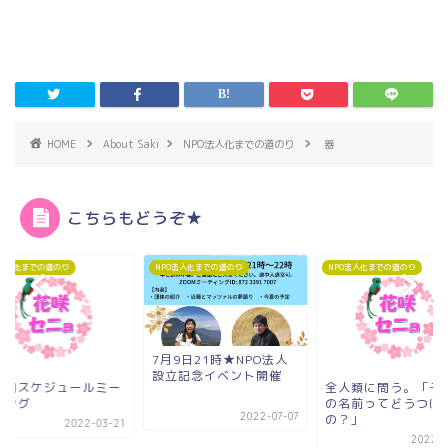
HOME
About Saki
NPO法人化までの道のり
器
こちらもどうぞ★
O法人化までの道のり
NPO法人化までの道のり
NPO法人化までの道のり
7月9日21時★NPO法人
設立記念イベント開催
一回スケジュールミー
全人類に問う。「子
ィング
の名前ってどうつけ
2022-07-07
の？」
2022-03-21
2022-0