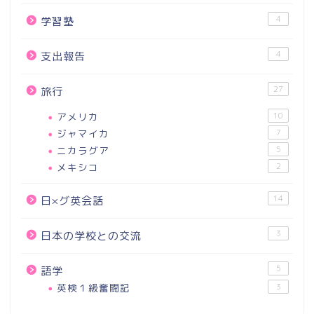
4
学習塾
4
支出報告
27
旅行
アメリカ
10
ジャマイカ
7
ニカラグア
5
メキシコ
2
14
日×グ英会話
3
日本の学校との交流
5
語学
英検１級奮闘記
3