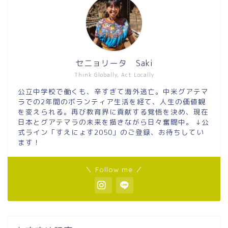
セニョリータ Saki
Think Globally, Act Locally
公立中学校で働くも、辛すぎて海外逃亡。中米グアテマ
ラでの2年間のボランティア生活を経て、人生の価値観
を変えられる。再び教育界に貢献する覚悟を決め、現在
日本とグアテマラの未来を描きながら日々奮闘中。 ↓公
式ライン「すえにょす2050」のご登録、お待ちしてい
ます！
＼ Follow me ／