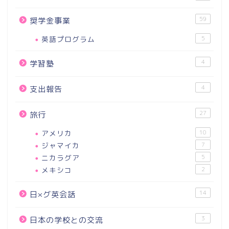
59
奨学金事業
英語プログラム
5
4
学習塾
4
支出報告
27
旅行
アメリカ
10
ジャマイカ
7
ニカラグア
5
メキシコ
2
14
日×グ英会話
3
日本の学校との交流