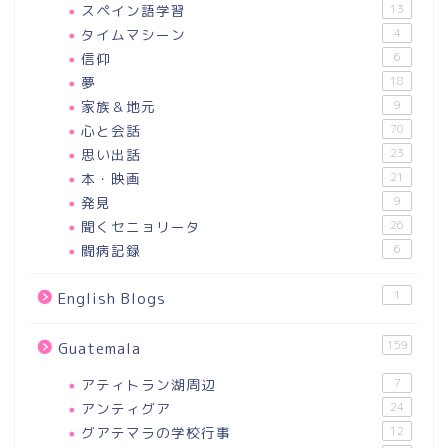
スペイン語学習
13
タイムマシーン
4
信仰
6
夢
18
家族＆地元
9
心と会話
70
思い出話
23
本・映画
21
発見
9
聞くセニョリータ
26
闘病記録
6
1
English Blogs
159
Guatemala
アティトラン湖周辺
7
アンティグア
24
グアテマラの学校行事
12