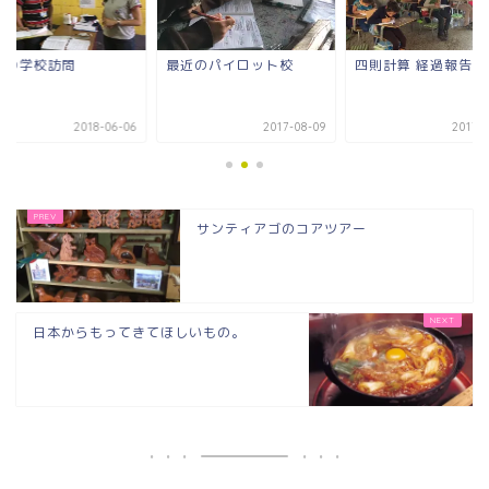
近のパイロット校
四則計算 経過報告1
最後の学校訪問
2017-08-09
2017-05-04
2018-0
サンティアゴのコアツアー
日本からもってきてほしいもの。