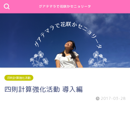
グアテマラで花咲かセニョリータ
四則計算強化活動
四則計算強化活動 導入編
2017-03-28