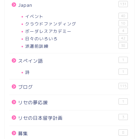
131
Japan
イベント
40
クラウドファンディング
10
ボーダレスアカデミー
4
日々のいろいろ
42
派遣前訓練
38
1
スペイン語
詩
1
115
ブログ
1
リセの夢応援
3
リセの日本留学計画
8
募集