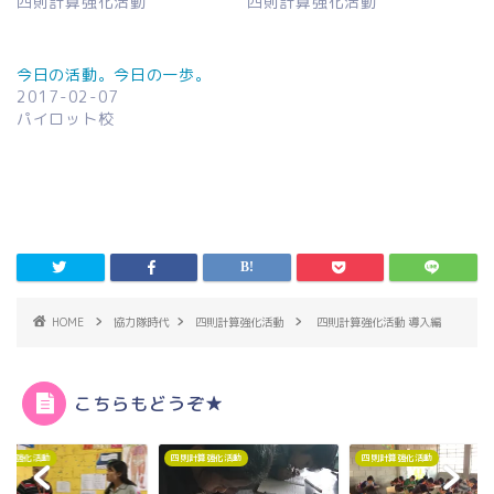
四則計算強化活動
四則計算強化活動
今日の活動。今日の一歩。
2017-02-07
パイロット校
HOME
協力隊時代
四則計算強化活動
四則計算強化活動 導入編
こちらもどうぞ★
計算強化活動
四則計算強化活動
四則計算強化活動