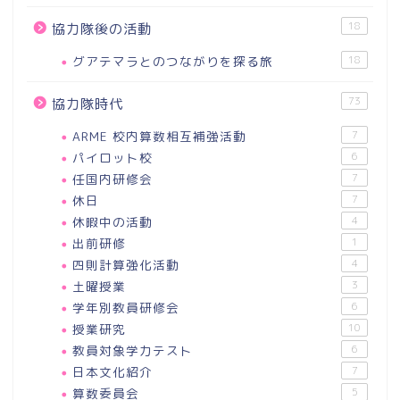
18
協力隊後の活動
グアテマラとのつながりを探る旅
18
73
協力隊時代
ARME 校内算数相互補強活動
7
パイロット校
6
任国内研修会
7
休日
7
休暇中の活動
4
出前研修
1
四則計算強化活動
4
土曜授業
3
学年別教員研修会
6
授業研究
10
教員対象学力テスト
6
日本文化紹介
7
算数委員会
5