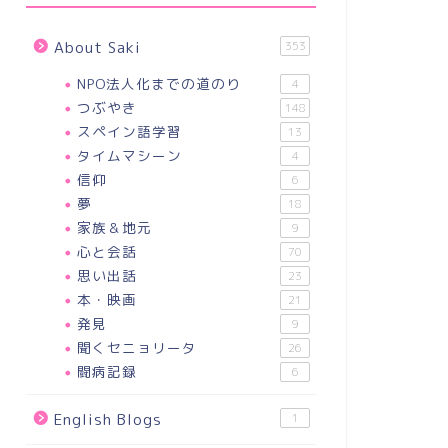
About Saki
353
NPO法人化までの道のり
4
つぶやき
148
スペイン語学習
13
タイムマシーン
4
信仰
6
夢
18
家族＆地元
9
心と会話
70
思い出話
23
本・映画
21
発見
9
聞くセニョリータ
26
闘病記録
6
English Blogs
1