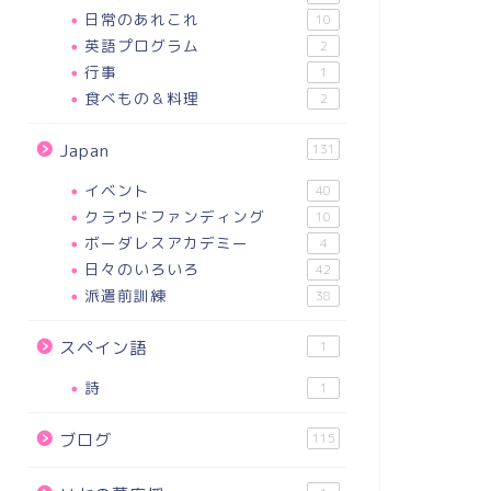
日常のあれこれ
10
英語プログラム
2
行事
1
食べもの＆料理
2
Japan
131
イベント
40
クラウドファンディング
10
ボーダレスアカデミー
4
日々のいろいろ
42
派遣前訓練
38
スペイン語
1
詩
1
ブログ
115