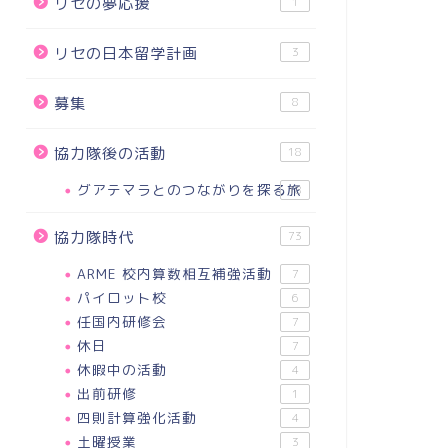
リセの夢応援
1
リセの日本留学計画
3
募集
8
協力隊後の活動
18
グアテマラとのつながりを探る旅
18
協力隊時代
73
ARME 校内算数相互補強活動
7
パイロット校
6
任国内研修会
7
休日
7
休暇中の活動
4
出前研修
1
四則計算強化活動
4
土曜授業
3