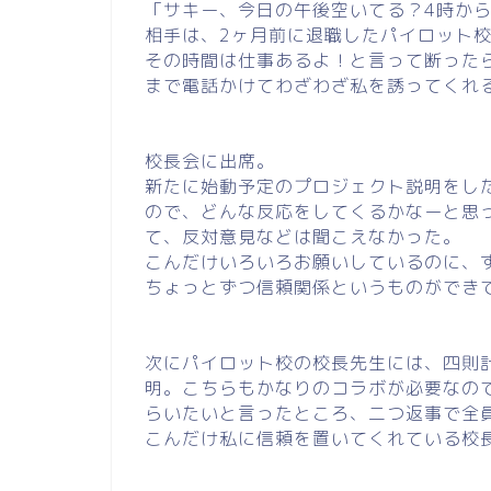
「サキー、今日の午後空いてる？4時か
相手は、2ヶ月前に退職したパイロット
その時間は仕事あるよ！と言って断った
まで電話かけてわざわざ私を誘ってくれ
校長会に出席。
新たに始動予定のプロジェクト説明をし
ので、どんな反応をしてくるかなーと思
て、反対意見などは聞こえなかった。
こんだけいろいろお願いしているのに、
ちょっとずつ信頼関係というものができ
次にパイロット校の校長先生には、四則
明。こちらもかなりのコラボが必要なの
らいたいと言ったところ、二つ返事で全
こんだけ私に信頼を置いてくれている校