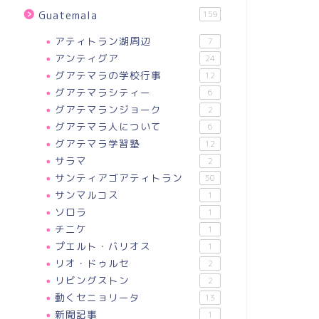
Guatemala
159
アティトラン湖周辺
7
アンティグア
24
グアテマラの学校行事
12
グアテマラシティー
6
グアテマランジョーク
2
グアテマラ人について
6
グアテマラ学習塾
12
サラマ
2
サンティアゴアティトラン
50
サンマルコス
1
ソロラ
1
チニケ
1
プエルト・バリオス
1
リオ・ドゥルセ
2
リビングストン
2
動くセニョリータ
13
新聞記事
1