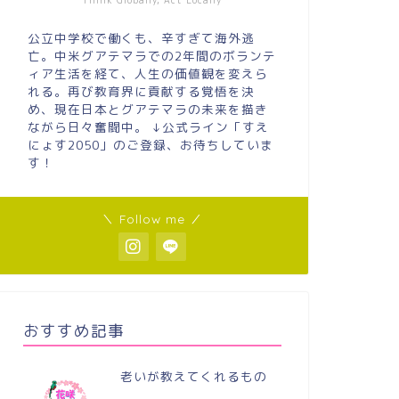
Think Globally, Act Locally
公立中学校で働くも、辛すぎて海外逃
亡。中米グアテマラでの2年間のボランテ
ィア生活を経て、人生の価値観を変えら
れる。再び教育界に貢献する覚悟を決
め、現在日本とグアテマラの未来を描き
ながら日々奮闘中。 ↓公式ライン「すえ
にょす2050」のご登録、お待ちしていま
す！
＼ Follow me ／
おすすめ記事
老いが教えてくれるもの