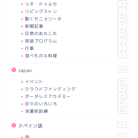
リオ・ドゥルセ
2
リビングストン
2
動くセニョリータ
13
新聞記事
1
日常のあれこれ
10
英語プログラム
2
行事
1
食べもの＆料理
2
131
Japan
イベント
40
クラウドファンディング
10
ボーダレスアカデミー
4
日々のいろいろ
42
派遣前訓練
38
1
スペイン語
詩
1