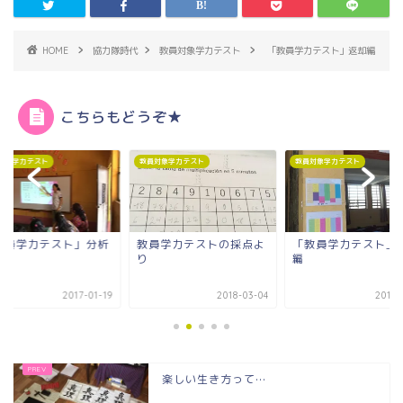
HOME
協力隊時代
教員対象学力テスト
「教員学力テスト」返却編
こちらもどうぞ★
対象学力テスト
教員対象学力テスト
教員対象学力テスト
教員学力テスト」分析
教員学力テストの採点よ
「教員学力テスト」
り
編
2017-01-19
2018-03-04
2017-
楽しい生き方って…