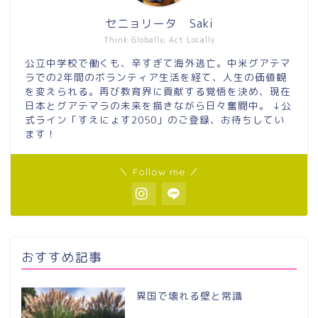
セニョリータ Saki
Think Globally, Act Locally
公立中学校で働くも、辛すぎて海外逃亡。中米グアテマ
ラでの2年間のボランティア生活を経て、人生の価値観
を変えられる。再び教育界に貢献する覚悟を決め、現在
日本とグアテマラの未来を描きながら日々奮闘中。 ↓公
式ライン「すえにょす2050」のご登録、お待ちしてい
ます！
＼ Follow me ／
おすすめ記事
異国で壊れる壁と常識