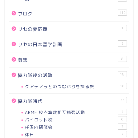
115
ブログ
1
リセの夢応援
3
リセの日本留学計画
8
募集
18
協力隊後の活動
グアテマラとのつながりを探る旅
18
73
協力隊時代
ARME 校内算数相互補強活動
7
パイロット校
6
任国内研修会
7
休日
7