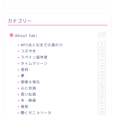
カテゴリー
353
About Saki
NPO法人化までの道のり
4
つぶやき
148
スペイン語学習
13
タイムマシーン
4
信仰
6
夢
18
家族＆地元
9
心と会話
70
思い出話
23
本・映画
21
発見
9
聞くセニョリータ
26