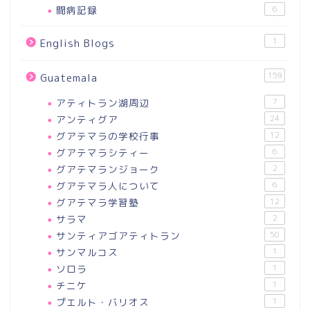
闘病記録
6
1
English Blogs
159
Guatemala
アティトラン湖周辺
7
アンティグア
24
グアテマラの学校行事
12
グアテマラシティー
6
グアテマランジョーク
2
グアテマラ人について
6
グアテマラ学習塾
12
サラマ
2
サンティアゴアティトラン
50
サンマルコス
1
ソロラ
1
チニケ
1
プエルト・バリオス
1