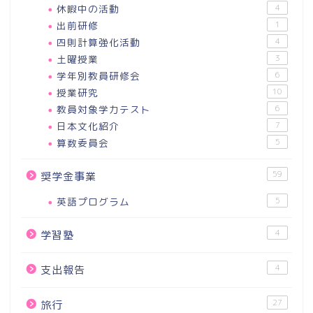
休暇中の活動
4
出前研修
1
四則計算強化活動
4
土曜授業
3
学年別教員研修会
6
授業研究
10
教員対象学力テスト
6
日本文化紹介
7
算数委員会
5
59
奨学金事業
英語プログラム
5
4
学習塾
4
支出報告
27
旅行