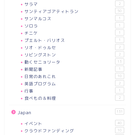
サラマ
2
サンティアゴアティトラン
50
サンマルコス
1
ソロラ
1
チニケ
1
プエルト・バリオス
1
リオ・ドゥルセ
2
リビングストン
2
動くセニョリータ
13
新聞記事
1
日常のあれこれ
10
英語プログラム
2
行事
1
食べもの＆料理
2
131
Japan
イベント
40
クラウドファンディング
10