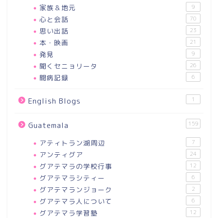
家族＆地元
9
心と会話
70
思い出話
23
本・映画
21
発見
9
聞くセニョリータ
26
闘病記録
6
1
English Blogs
159
Guatemala
アティトラン湖周辺
7
アンティグア
24
グアテマラの学校行事
12
グアテマラシティー
6
グアテマランジョーク
2
グアテマラ人について
6
グアテマラ学習塾
12