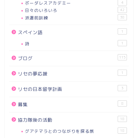
ボーダレスアカデミー
4
日々のいろいろ
42
派遣前訓練
38
1
スペイン語
詩
1
115
ブログ
1
リセの夢応援
3
リセの日本留学計画
8
募集
18
協力隊後の活動
グアテマラとのつながりを探る旅
18