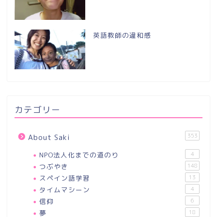
英語教師の違和感
カテゴリー
353
About Saki
NPO法人化までの道のり
4
つぶやき
148
スペイン語学習
13
タイムマシーン
4
信仰
6
夢
18