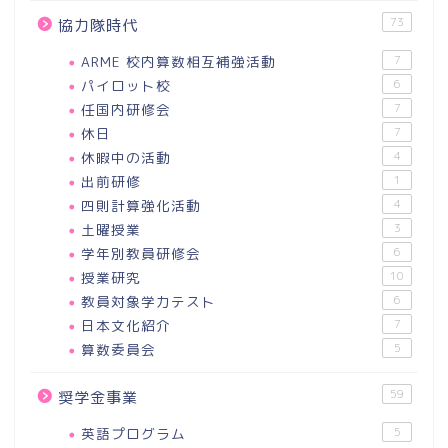
73
協力隊時代
ARME 校内算数相互補強活動
7
パイロット校
6
任国内研修会
7
休日
7
休暇中の活動
4
出前研修
1
四則計算強化活動
4
土曜授業
3
学年別教員研修会
6
授業研究
10
教員対象学力テスト
6
日本文化紹介
7
算数委員会
5
59
奨学金事業
英語プログラム
5