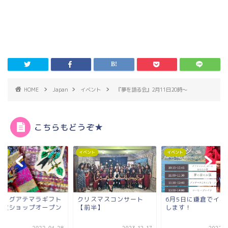
HOME
Japan
イベント
『夢を語る会』2月11日20時～
こちらもどうぞ★
ベント
イベント
イベント
リスマスコンサート
6月5日に鎌倉でイベント
【速報！】リセがつ
前半】
します！
ガイドでデビューで