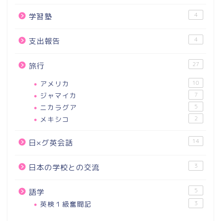
4
学習塾
4
支出報告
27
旅行
アメリカ
10
ジャマイカ
7
ニカラグア
5
メキシコ
2
14
日×グ英会話
3
日本の学校との交流
5
語学
英検１級奮闘記
3