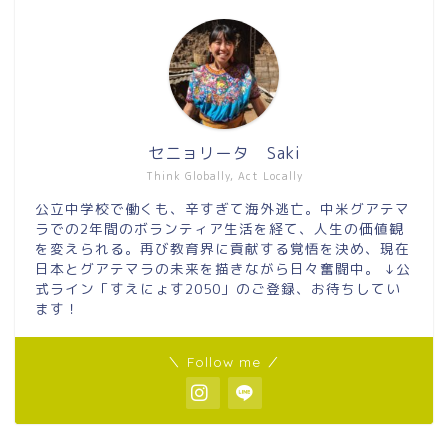
セニョリータ Saki
Think Globally, Act Locally
公立中学校で働くも、辛すぎて海外逃亡。中米グアテマ
ラでの2年間のボランティア生活を経て、人生の価値観
を変えられる。再び教育界に貢献する覚悟を決め、現在
日本とグアテマラの未来を描きながら日々奮闘中。 ↓公
式ライン「すえにょす2050」のご登録、お待ちしてい
ます！
＼ Follow me ／