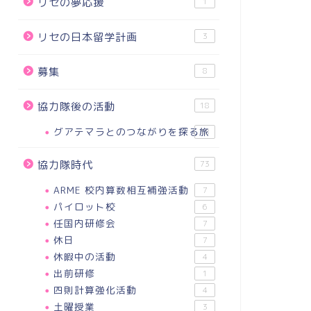
リセの夢応援
1
リセの日本留学計画
3
募集
8
協力隊後の活動
18
グアテマラとのつながりを探る旅
18
協力隊時代
73
ARME 校内算数相互補強活動
7
パイロット校
6
任国内研修会
7
休日
出報告
支出報告
7
休暇中の活動
4
出前研修
1
四則計算強化活動
4
土曜授業
3