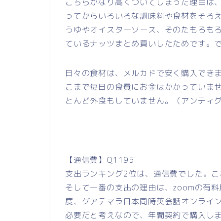
こちらかなり高くついてしまった理由は
ってからいろいろな調味料や食材をそろ
うゆやオイスターソース、そのたもろも
ているナッツまとめ買いしたためです。
日々の食材は、メルカドで安く購入でき
こまで毎日の食費にお金はかかっていま
とんど外食もしていません。（アンティ
【通信費】Q1195
支出ランキング2位は、通信費でした。こ
そして一番の支出の理由は、zoomの有
度、グアテマラ日本同時英会話オンライ
必要だと考えなので、年間契約で購入しま