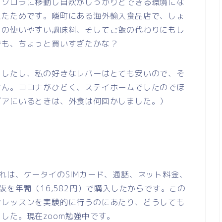
、ソロラに移動し自炊がしっかりとできる環境にな
えたためです。隣町にある海外輸入食品店で、しょ
ろの使いやすい調味料、そしてご飯の代わりにもし
でも、ちょっと買いすぎたかな？
ましたし、私の好きなレバーはとても安いので、そ
せん。コロナがひどく、ステイホームでしたのでほ
グアにいるときは、外食は何回かしました。）
れは、ケータイのSIMカード、通話、ネット料金、
料版を年間
（16,582円）
で購入したからです。この
ンレッスンを
実験的に
行うのにあたり、どうしても
した。現在zoom勉強中です。