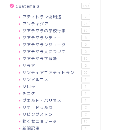
Guatemala
159
アティトラン湖周辺
7
アンティグア
24
グアテマラの学校行事
12
グアテマラシティー
6
グアテマランジョーク
2
グアテマラ人について
6
グアテマラ学習塾
12
サラマ
2
サンティアゴアティトラン
50
サンマルコス
1
ソロラ
1
チニケ
1
プエルト・バリオス
1
リオ・ドゥルセ
2
リビングストン
2
動くセニョリータ
13
新聞記事
1