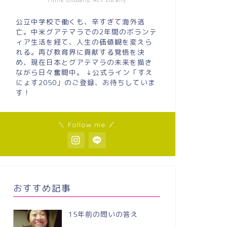
Think Globally, Act Locally
公立中学校で働くも、辛すぎて海外逃
亡。中米グアテマラでの2年間のボランテ
ィア生活を経て、人生の価値観を変えら
れる。再び教育界に貢献する覚悟を決
め、現在日本とグアテマラの未来を描き
ながら日々奮闘中。 ↓公式ライン「すえ
にょす2050」のご登録、お待ちしていま
す！
＼ Follow me ／
おすすめ記事
15年前の問いの答え