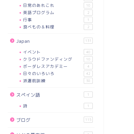
日常のあれこれ
10
英語プログラム
2
行事
1
食べもの＆料理
2
Japan
131
イベント
40
クラウドファンディング
10
ボーダレスアカデミー
4
日々のいろいろ
42
派遣前訓練
38
スペイン語
1
詩
1
ブログ
115