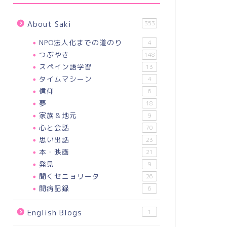
About Saki
353
NPO法人化までの道のり
4
つぶやき
148
スペイン語学習
13
タイムマシーン
4
信仰
6
夢
18
家族＆地元
9
心と会話
70
思い出話
23
本・映画
21
発見
9
聞くセニョリータ
26
闘病記録
6
English Blogs
1