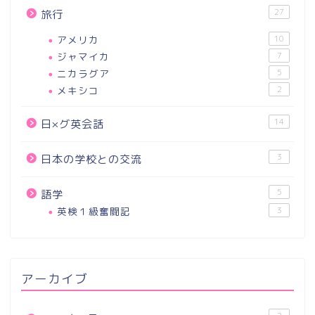
27
旅行
アメリカ
10
ジャマイカ
7
ニカラグア
5
メキシコ
2
14
日×グ英会話
3
日本の学校との交流
5
語学
英検１級奮闘記
3
アーカイブ