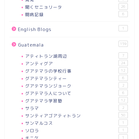
聞くセニョリータ
26
闘病記録
6
1
English Blogs
159
Guatemala
アティトラン湖周辺
7
アンティグア
24
グアテマラの学校行事
12
グアテマラシティー
6
グアテマランジョーク
2
グアテマラ人について
6
グアテマラ学習塾
12
サラマ
2
サンティアゴアティトラン
50
サンマルコス
1
ソロラ
1
チニケ
1