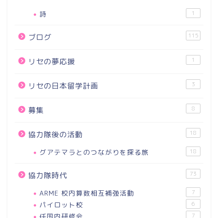
詩
1
115
ブログ
1
リセの夢応援
3
リセの日本留学計画
8
募集
18
協力隊後の活動
グアテマラとのつながりを探る旅
18
73
協力隊時代
ARME 校内算数相互補強活動
7
パイロット校
6
任国内研修会
7