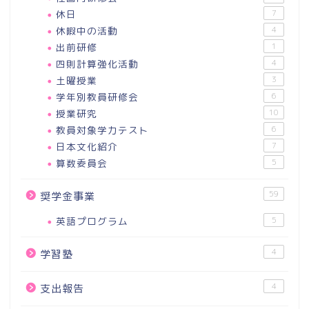
休日
7
休暇中の活動
4
出前研修
1
四則計算強化活動
4
土曜授業
3
学年別教員研修会
6
授業研究
10
教員対象学力テスト
6
日本文化紹介
7
算数委員会
5
59
奨学金事業
英語プログラム
5
4
学習塾
4
支出報告