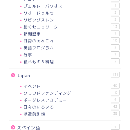
プエルト・バリオス
1
リオ・ドゥルセ
2
リビングストン
2
動くセニョリータ
13
新聞記事
1
日常のあれこれ
10
英語プログラム
2
行事
1
食べもの＆料理
2
131
Japan
イベント
40
クラウドファンディング
10
ボーダレスアカデミー
4
日々のいろいろ
42
派遣前訓練
38
1
スペイン語