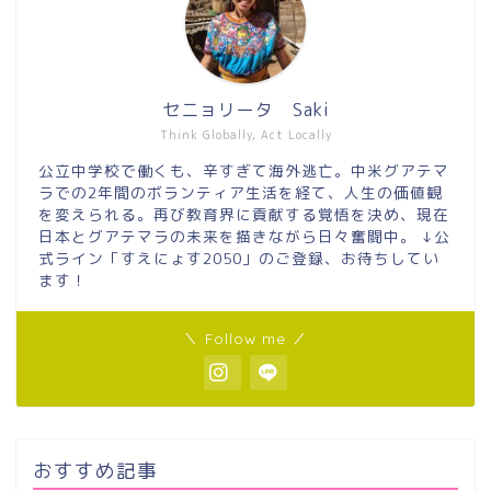
セニョリータ Saki
Think Globally, Act Locally
公立中学校で働くも、辛すぎて海外逃亡。中米グアテマ
ラでの2年間のボランティア生活を経て、人生の価値観
を変えられる。再び教育界に貢献する覚悟を決め、現在
日本とグアテマラの未来を描きながら日々奮闘中。 ↓公
式ライン「すえにょす2050」のご登録、お待ちしてい
ます！
＼ Follow me ／
おすすめ記事