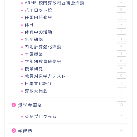
ARME 校内算数相互補強活動
7
パイロット校
6
任国内研修会
7
休日
7
休暇中の活動
4
出前研修
1
四則計算強化活動
4
土曜授業
3
学年別教員研修会
6
授業研究
10
教員対象学力テスト
6
日本文化紹介
7
算数委員会
5
59
奨学金事業
英語プログラム
5
4
学習塾