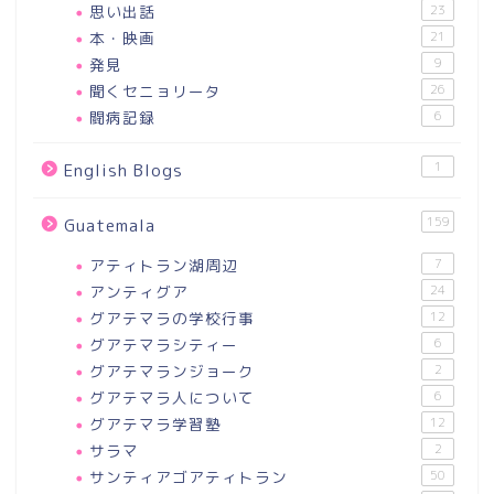
思い出話
23
本・映画
21
発見
9
聞くセニョリータ
26
闘病記録
6
1
English Blogs
159
Guatemala
アティトラン湖周辺
7
アンティグア
24
グアテマラの学校行事
12
グアテマラシティー
6
グアテマランジョーク
2
グアテマラ人について
6
グアテマラ学習塾
12
サラマ
2
サンティアゴアティトラン
50