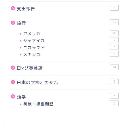
4
支出報告
27
旅行
アメリカ
10
ジャマイカ
7
ニカラグア
5
メキシコ
2
14
日×グ英会話
3
日本の学校との交流
5
語学
英検１級奮闘記
3