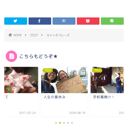
HOME
ブログ
キャッチフレーズ
こちらもどうぞ★
グ
ブログ
ブログ
生の夏休み
学校幕開け！
【2024】現地での
月間でやること
2018-08-19
2017-01-18
2024-0