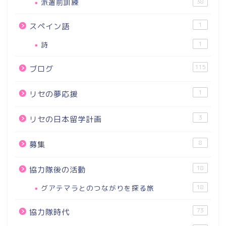
派遣前訓練
38
1
スペイン語
詩
1
115
ブログ
1
リセの夢応援
3
リセの日本留学計画
8
募集
18
協力隊後の活動
グアテマラとのつながりを探る旅
18
73
協力隊時代