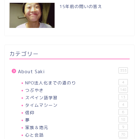
15年前の問いの答え
カテゴリー
353
About Saki
NPO法人化までの道のり
4
つぶやき
148
スペイン語学習
13
タイムマシーン
4
信仰
6
夢
18
家族＆地元
9
心と会話
70