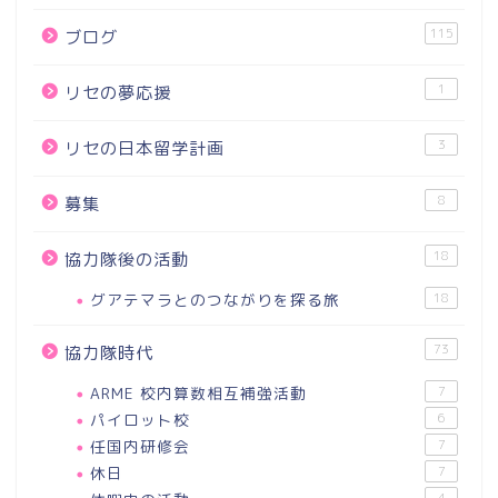
115
ブログ
1
リセの夢応援
3
リセの日本留学計画
8
募集
18
協力隊後の活動
グアテマラとのつながりを探る旅
18
73
協力隊時代
ARME 校内算数相互補強活動
7
パイロット校
6
任国内研修会
7
休日
7
4