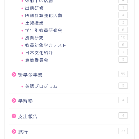
休暇中の活動
出前研修
1
四則計算強化活動
4
土曜授業
3
学年別教員研修会
6
授業研究
10
教員対象学力テスト
6
日本文化紹介
7
算数委員会
5
59
奨学金事業
英語プログラム
5
4
学習塾
4
支出報告
27
旅行