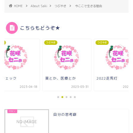
HOME
About Saki
つぶやき
今ここで生きる理由
こちらもどうぞ★
やき
つぶやき
つぶやき
終チェック
薬とか、医療とか
2022走馬灯
2023-04-18
2023-03-31
2023-0
自分の思考癖