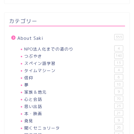
カテゴリー
353
About Saki
NPO法人化までの道のり
4
つぶやき
148
スペイン語学習
13
タイムマシーン
4
信仰
6
夢
18
家族＆地元
9
心と会話
70
思い出話
23
本・映画
21
発見
9
聞くセニョリータ
26