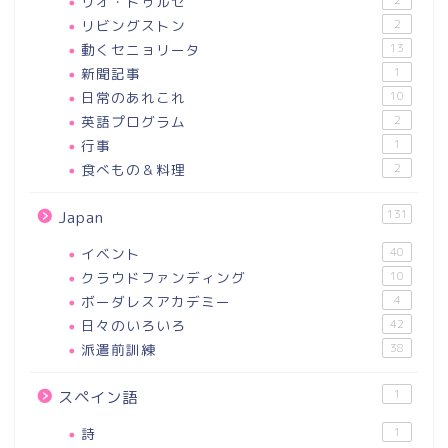
リオ・ドゥルセ
リビングストン
2
動くセニョリータ
13
新聞記事
1
日常のあれこれ
10
英語プログラム
2
行事
1
食べもの＆料理
2
131
Japan
イベント
40
クラウドファンディング
10
ボーダレスアカデミー
4
日々のいろいろ
42
派遣前訓練
38
1
スペイン語
詩
1