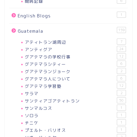
闘病記録
6
1
English Blogs
159
Guatemala
アティトラン湖周辺
7
アンティグア
24
グアテマラの学校行事
12
グアテマラシティー
6
グアテマランジョーク
2
グアテマラ人について
6
グアテマラ学習塾
12
サラマ
2
サンティアゴアティトラン
50
サンマルコス
1
ソロラ
1
チニケ
1
プエルト・バリオス
1
2