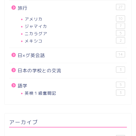
27
旅行
アメリカ
10
ジャマイカ
7
ニカラグア
5
メキシコ
2
14
日×グ英会話
3
日本の学校との交流
5
語学
英検１級奮闘記
3
アーカイブ