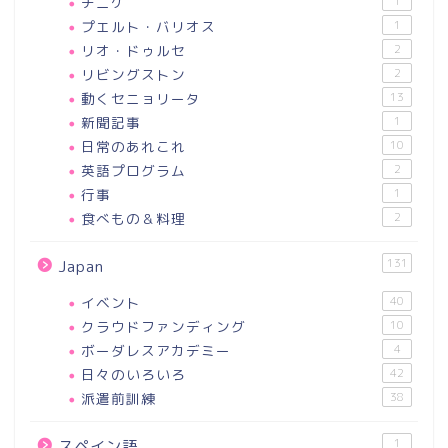
チニケ
1
プエルト・バリオス
1
リオ・ドゥルセ
2
リビングストン
2
動くセニョリータ
13
新聞記事
1
日常のあれこれ
10
英語プログラム
2
行事
1
食べもの＆料理
2
131
Japan
イベント
40
クラウドファンディング
10
ボーダレスアカデミー
4
日々のいろいろ
42
派遣前訓練
38
1
スペイン語