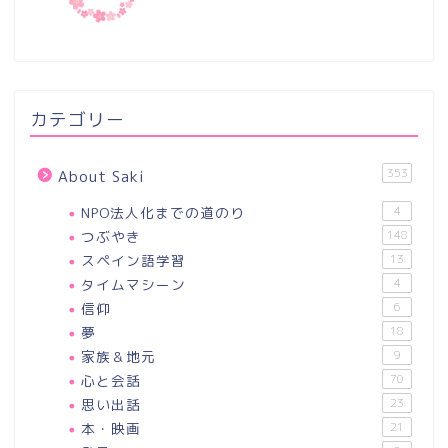
カテゴリー
353
About Saki
NPO法人化までの道のり
4
つぶやき
148
スペイン語学習
13
タイムマシーン
4
信仰
6
夢
18
家族＆地元
9
心と会話
70
思い出話
23
本・映画
21