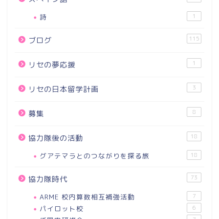
詩
1
115
ブログ
1
リセの夢応援
3
リセの日本留学計画
8
募集
18
協力隊後の活動
グアテマラとのつながりを探る旅
18
73
協力隊時代
ARME 校内算数相互補強活動
7
パイロット校
6