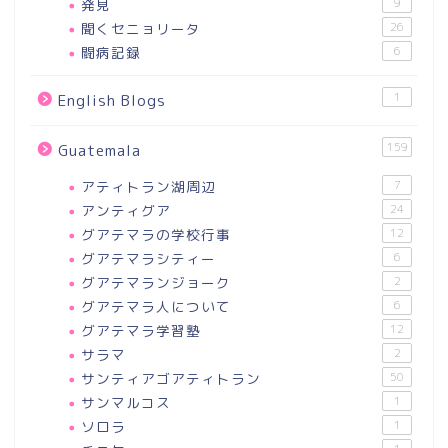
発見
9
聞くセニョリータ
26
闘病記録
6
1
English Blogs
159
Guatemala
アティトラン湖周辺
7
アンティグア
24
グアテマラの学校行事
12
グアテマラシティー
6
グアテマランジョーク
2
グアテマラ人について
6
グアテマラ学習塾
12
サラマ
2
サンティアゴアティトラン
50
サンマルコス
1
ソロラ
1