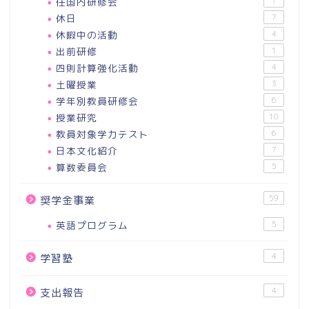
任国内研修会
7
休日
7
休暇中の活動
4
出前研修
1
四則計算強化活動
4
土曜授業
3
学年別教員研修会
6
授業研究
10
教員対象学力テスト
6
日本文化紹介
7
算数委員会
5
59
奨学金事業
英語プログラム
5
4
学習塾
4
支出報告