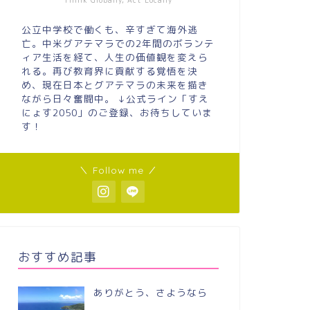
Think Globally, Act Locally
公立中学校で働くも、辛すぎて海外逃
亡。中米グアテマラでの2年間のボランテ
ィア生活を経て、人生の価値観を変えら
れる。再び教育界に貢献する覚悟を決
め、現在日本とグアテマラの未来を描き
ながら日々奮闘中。 ↓公式ライン「すえ
にょす2050」のご登録、お待ちしていま
す！
＼ Follow me ／
おすすめ記事
ありがとう、さようなら