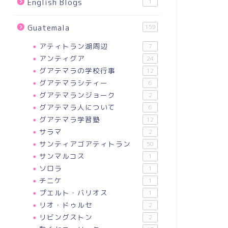
English Blogs
1
Guatemala
159
アティトラン湖周辺
7
ログ
ブログ
アンティグア
24
グアテマラの学校行事
12
グアテマラシティー
6
グアテマランジョーク
2
グアテマラ人について
6
くないのか？
グアテマラ学習塾
12
サラマ
2
帰国日決定
サンティアゴアティトラン
50
2019-08-22
2018-02-1
サンマルコス
1
ソロラ
1
チニケ
1
プエルト・バリオス
1
リオ・ドゥルセ
2
リビングストン
2