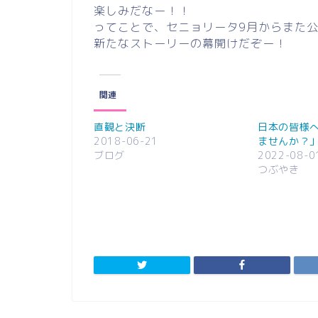
楽しみだなー！！
ってことで、セニョリータ9月からまた
新たなストーリーの幕開けだぞー！
関連
直観と決断
日本の皆様
2018-06-21
ませんか？
ブログ
2022-08-0
つぶやき