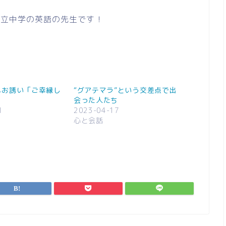
公立中学の英語の先生です！
へお誘い「ご幸縁し
“グアテマラ”という交差点で出
」
会った人たち
1
2023-04-17
心と会話