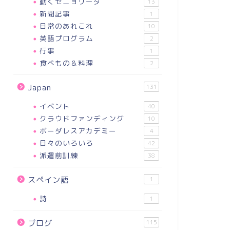
動くセニョリータ
13
新聞記事
1
日常のあれこれ
10
英語プログラム
2
行事
1
食べもの＆料理
2
Japan
131
イベント
40
クラウドファンディング
10
ボーダレスアカデミー
4
日々のいろいろ
42
派遣前訓練
38
スペイン語
1
詩
1
ブログ
115