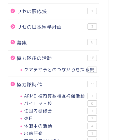
リセの夢応援
1
リセの日本留学計画
3
募集
8
協力隊後の活動
18
グアテマラとのつながりを探る旅
18
協力隊時代
73
ARME 校内算数相互補強活動
7
パイロット校
6
任国内研修会
7
休日
7
休暇中の活動
4
出前研修
1