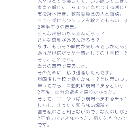
人々はとても優しくて、いい顔して生き
東京で感じた、ちょっと息がつまる感じ
市役所へ行き、教育委員会の人と面談。
すでに受けもつクラスを教えてもらい、
2年半ぶりの授業。
どんな出会いがあるんだろう？
どんな感動があるんだろう？
今は、もうその瞬間が楽しみでしかたあ
あれだけ嫌だった仕事としての「学校」
そう、これです。
自分の意思で戻ること、
そのために、私は退職したんです。
帰国後も学校で働くかなー？とは思いつ
帰ってから、自動的に現場に戻るという
2年後、自分の選択で戻りたかった。
そして、今、やっぱり現場へ戻れるチャ
しかも、まったく知らない場所で！！
誰も私のこと知らないので、なんのしが
2年前にはできなかった、新たなやり方
です。