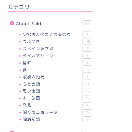
カテゴリー
About Saki
353
NPO法人化までの道のり
4
つぶやき
148
スペイン語学習
13
タイムマシーン
4
信仰
6
夢
18
家族＆地元
9
心と会話
70
思い出話
23
本・映画
21
発見
9
聞くセニョリータ
26
闘病記録
6