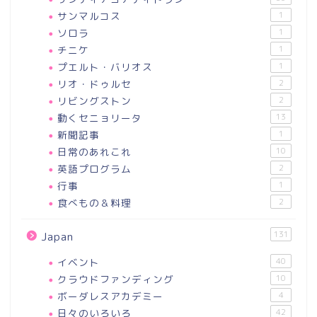
サンマルコス
1
ソロラ
1
チニケ
1
プエルト・バリオス
1
リオ・ドゥルセ
2
リビングストン
2
動くセニョリータ
13
新聞記事
1
日常のあれこれ
10
英語プログラム
2
行事
1
食べもの＆料理
2
131
Japan
イベント
40
クラウドファンディング
10
ボーダレスアカデミー
4
日々のいろいろ
42