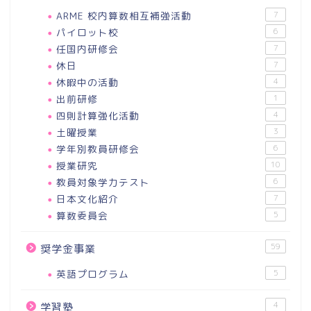
ARME 校内算数相互補強活動
7
パイロット校
6
任国内研修会
7
休日
7
休暇中の活動
4
出前研修
1
四則計算強化活動
4
土曜授業
3
学年別教員研修会
6
授業研究
10
教員対象学力テスト
6
日本文化紹介
7
算数委員会
5
59
奨学金事業
英語プログラム
5
4
学習塾