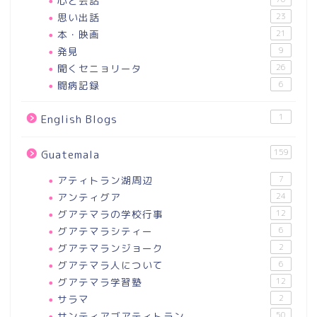
心と会話
思い出話
23
本・映画
21
発見
9
聞くセニョリータ
26
闘病記録
6
1
English Blogs
159
Guatemala
アティトラン湖周辺
7
アンティグア
24
グアテマラの学校行事
12
グアテマラシティー
6
グアテマランジョーク
2
グアテマラ人について
6
グアテマラ学習塾
12
サラマ
2
サンティアゴアティトラン
50