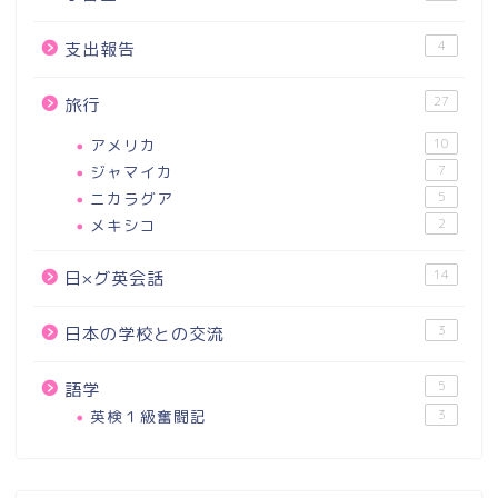
4
支出報告
27
旅行
アメリカ
10
ジャマイカ
7
ニカラグア
5
メキシコ
2
14
日×グ英会話
3
日本の学校との交流
5
語学
英検１級奮闘記
3