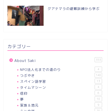
グアテマラの避難訓練から学ぶ
カテゴリー
353
About Saki
NPO法人化までの道のり
4
つぶやき
148
スペイン語学習
13
タイムマシーン
4
信仰
6
夢
18
家族＆地元
9
70