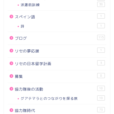
派遣前訓練
38
1
スペイン語
詩
1
115
ブログ
1
リセの夢応援
3
リセの日本留学計画
8
募集
18
協力隊後の活動
グアテマラとのつながりを探る旅
18
73
協力隊時代