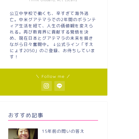
Think Globally, Act Locally
公立中学校で働くも、辛すぎて海外逃
亡。中米グアテマラでの2年間のボランテ
ィア生活を経て、人生の価値観を変えら
れる。再び教育界に貢献する覚悟を決
め、現在日本とグアテマラの未来を描き
ながら日々奮闘中。 ↓公式ライン「すえ
にょす2050」のご登録、お待ちしていま
す！
＼ Follow me ／
おすすめ記事
15年前の問いの答え