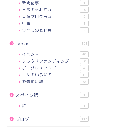
新聞記事
1
日常のあれこれ
10
英語プログラム
2
行事
1
食べもの＆料理
2
Japan
131
イベント
40
クラウドファンディング
10
ボーダレスアカデミー
4
日々のいろいろ
42
派遣前訓練
38
スペイン語
1
詩
1
ブログ
115