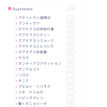
Guatemala
159
アティトラン湖周辺
7
アンティグア
24
グアテマラの学校行事
12
グアテマラシティー
6
グアテマランジョーク
2
グアテマラ人について
6
グアテマラ学習塾
12
サラマ
2
サンティアゴアティトラン
50
サンマルコス
1
ソロラ
1
チニケ
1
プエルト・バリオス
1
リオ・ドゥルセ
2
リビングストン
2
動くセニョリータ
13