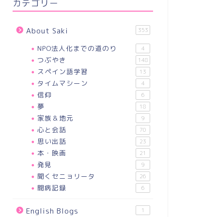
カテゴリー
About Saki
353
NPO法人化までの道のり
4
つぶやき
148
スペイン語学習
13
タイムマシーン
4
信仰
6
夢
18
家族＆地元
9
心と会話
70
思い出話
23
本・映画
21
発見
9
聞くセニョリータ
26
闘病記録
6
English Blogs
1