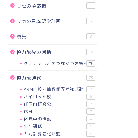
リセの夢応援
1
リセの日本留学計画
3
募集
8
協力隊後の活動
18
グアテマラとのつながりを探る旅
18
協力隊時代
73
ARME 校内算数相互補強活動
7
パイロット校
6
任国内研修会
7
休日
7
休暇中の活動
4
出前研修
1
四則計算強化活動
4