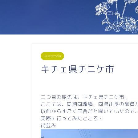
Guatemala
キチェ県チニケ市
二つ目の旅先は、キチェ県チニケ市。
ここには、同期同職種、同県出身の隊員
以前からすごく田舎だと聞いていたので
実際に行ってみたところ…
街並み