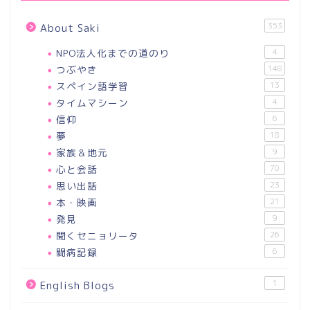
353
About Saki
NPO法人化までの道のり
4
つぶやき
148
スペイン語学習
13
タイムマシーン
4
信仰
6
夢
18
家族＆地元
9
心と会話
70
思い出話
23
本・映画
21
発見
9
聞くセニョリータ
26
闘病記録
6
1
English Blogs