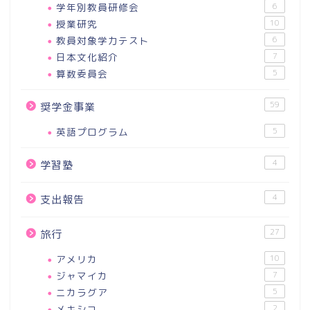
学年別教員研修会
6
授業研究
10
教員対象学力テスト
6
日本文化紹介
7
算数委員会
5
59
奨学金事業
英語プログラム
5
4
学習塾
4
支出報告
27
旅行
アメリカ
10
ジャマイカ
7
ニカラグア
5
メキシコ
2