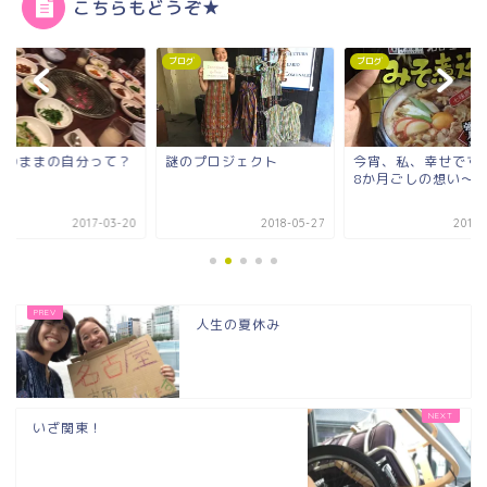
こちらもどうぞ★
グ
ブログ
ブログ
のプロジェクト
今宵、私、幸せです。～
ただいま ハポン！
8か月ごしの想い～
2018-05-27
2017-11-17
2018-0
人生の夏休み
いざ関東！