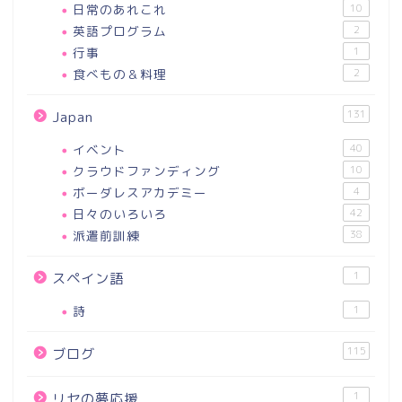
日常のあれこれ
10
英語プログラム
2
行事
1
食べもの＆料理
2
131
Japan
イベント
40
クラウドファンディング
10
ボーダレスアカデミー
4
日々のいろいろ
42
派遣前訓練
38
1
スペイン語
詩
1
115
ブログ
1
リセの夢応援