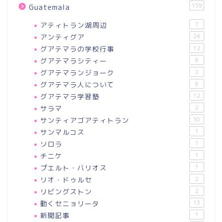
159
Guatemala
アティトラン湖周辺
7
アンティグア
24
グアテマラの学校行事
12
グアテマラシティー
6
グアテマランジョーク
2
グアテマラ人について
6
グアテマラ学習塾
12
サラマ
2
サンティアゴアティトラン
50
サンマルコス
1
ソロラ
1
チニケ
1
プエルト・バリオス
1
リオ・ドゥルセ
2
リビングストン
2
動くセニョリータ
13
新聞記事
1