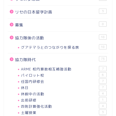
3
リセの日本留学計画
8
募集
18
協力隊後の活動
グアテマラとのつながりを探る旅
18
73
協力隊時代
ARME 校内算数相互補強活動
7
パイロット校
6
任国内研修会
7
休日
7
休暇中の活動
4
出前研修
1
四則計算強化活動
4
土曜授業
3